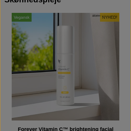
Vegansk
NYHED!
V
Forever Vitamin C™ brightening facial