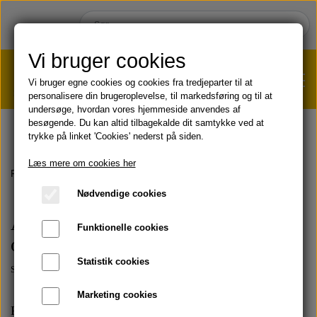
Vi bruger cookies
Vi bruger egne cookies og cookies fra tredjeparter til at
personalisere din brugeroplevelse, til markedsføring og til at
undersøge, hvordan vores hjemmeside anvendes af
VÆGTTAB?
KLIK HER!
besøgende. Du kan altid tilbagekalde dit samtykke ved at
trykke på linket 'Cookies' nederst på siden.
HJEM
Læs mere om cookies her
Forside
Webshop varekategorier
Nødvendige cookies
SHOP
Aloe Vera Forever DK - Dansk
Funktionelle cookies
officiel webshop
HUD & HÅR
SOMMER & SOL 😎
Statistik cookies
Selvstændig forhandler for Forever Living Products
KOST & VELVÆRE
Læbepomade
Marketing cookies
PRODUKT-INFO
Finder du ikke hurtigt det produkt, du er på udkig