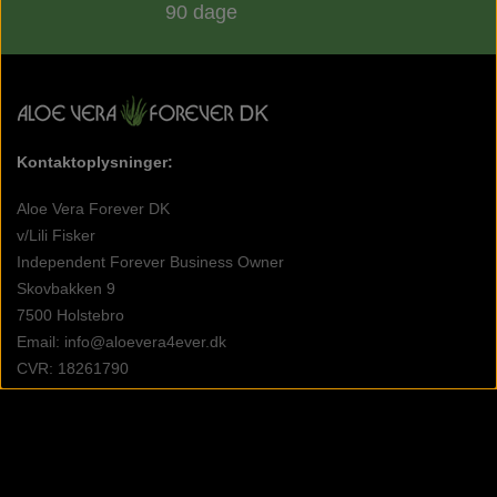
90 dage
Kontaktoplysninger:
Aloe Vera Forever DK
v/Lili Fisker
Independent Forever Business Owner
Skovbakken 9
7500 Holstebro
Email: info@aloevera4ever.dk
CVR: 18261790
-------
Køb Aloe vera lokalt i Holstebro
Arrangementer