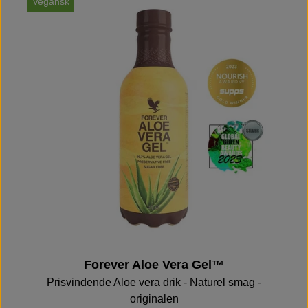
Vegansk
V
Forever Aloe Vera Gel™
Prisvindende Aloe vera drik - Naturel smag -
originalen