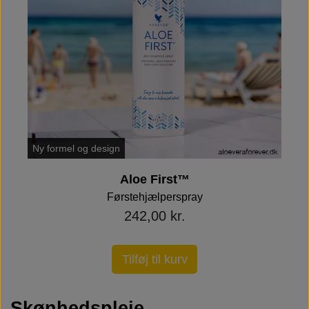
Ny formel og design
Aloe First™
Førstehjælperspray
242,00 kr.
Tilføj til kurv
Skønhedspleje