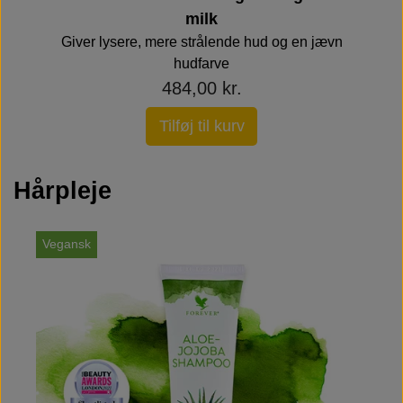
milk
Giver lysere, mere strålende hud og en jævn
hudfarve
484,00 kr.
Tilføj til kurv
Hårpleje
Vegansk
V