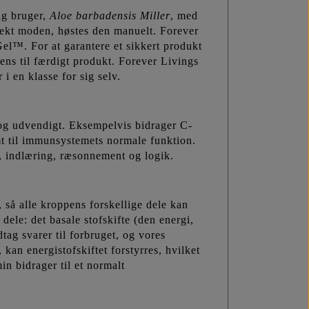
ng bruger,
Aloe
barbadensis Miller
, med
fekt moden, høstes den manuelt. Forever
 Gel™. For at garantere et sikkert produkt
ens til færdigt produkt. Forever Livings
i en klasse for sig selv.
 og udvendigt. Eksempelvis bidrager C-
amt til immunsystemets normale funktion.
, indlæring, ræsonnement og logik.
 så alle kroppens forskellige dele kan
le: det basale stofskifte (den energi,
ag svarer til forbruget, og vores
 kan energistofskiftet forstyrres, hvilket
n bidrager til et normalt