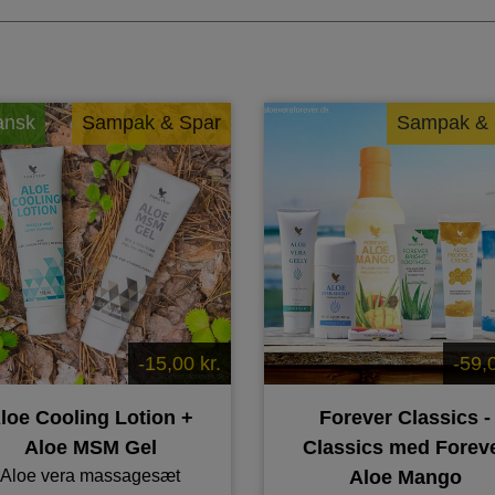
ansk
Sampak & Spar
Sampak & 
-15,00 kr.
-59,0
loe Cooling Lotion +
Forever Classics -
Aloe MSM Gel
Classics med Forev
Aloe vera massagesæt
Aloe Mango