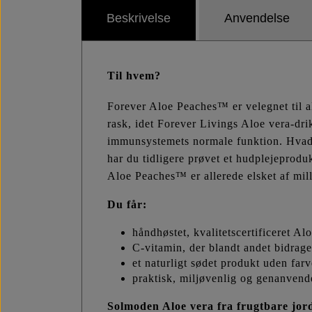
Beskrivelse
Anvendelse
Til hvem?
Forever Aloe Peaches™ er velegnet til al
rask, idet Forever Livings Aloe vera-dri
immunsystemets normale funktion. Hvad 
har du tidligere prøvet et hudplejeprod
Aloe Peaches™ er allerede elsket af mil
Du får:
håndhøstet, kvalitetscertificeret A
C-vitamin, der blandt andet bidrag
et naturligt sødet produkt uden far
praktisk, miljøvenlig og genanvend
Solmoden Aloe vera fra frugtbare jor