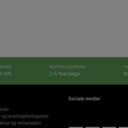
SHOP)
HURTIG LEVERING
T
5 KR.
2-4 hverdage
9
Sociale medier
riser
 og leveringsbetingelser
delse og reklamation