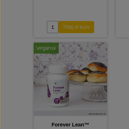
Tilføj til kurv
Vegansk
Forever Lean™