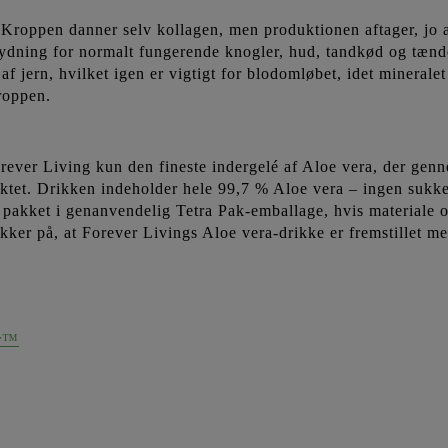
. Kroppen danner selv kollagen, men produktionen aftager, jo æ
tydning for normalt fungerende knogler, hud, tandkød og tænd
f jern, hvilket igen er vigtigt for blodomløbet, idet mineralet
roppen.
ver Living kun den fineste indergelé af Aloe vera, der gennem
uktet. Drikken indeholder hele 99,7 % Aloe vera – ingen sukke
en pakket i genanvendelig Tetra Pak-emballage, hvis materiale 
kker på, at Forever Livings Aloe vera-drikke er fremstillet me
ar™