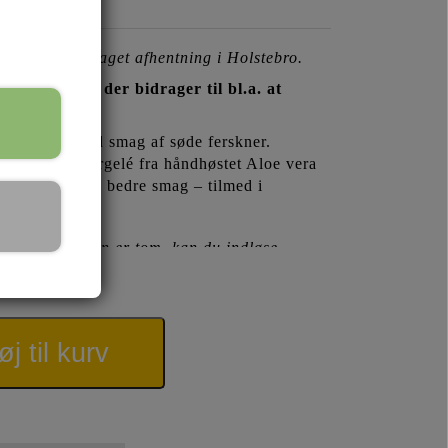
indgår - undtaget afhentning i Holstebro.
C-vitamin, der bidrager til bl.a. at
juice drik med smag af søde ferskner.
 fineste indergelé fra håndhøstet Aloe vera
g har en endnu bedre smag – tilmed i
3,-. Når flasken er tom, kan du indløse
AQ om de nye PET-emballager her >
føj til kurv