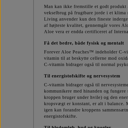
Man kan ikke fremstille et godt produkt 
vekselbrug på frugtbare jorde i et klim
Living anvender kun den fineste indergelé
af højteste kvalitet, gennemgår vores Al
Aloe vera er endda certificeret af Intern
Få det bedre, både fysisk og mentalt
Forever Aloe Peaches™ indeholder C-vita
vitamin til at beskytte cellerne mod oxi
C-vitamin bidrager også til normal psyk
Til energistofskifte og nervesystem
C-vitamin bidrager også til nervesysteme
kommunikere med hinanden og fungere sam
kroppen bruger under hvile) og den energ
kropsvægt er konstant, er alt i balance. 
igen kan forandre kroppens sammensætnin
energistofskifte.
Til blodomløb, hud og knogler