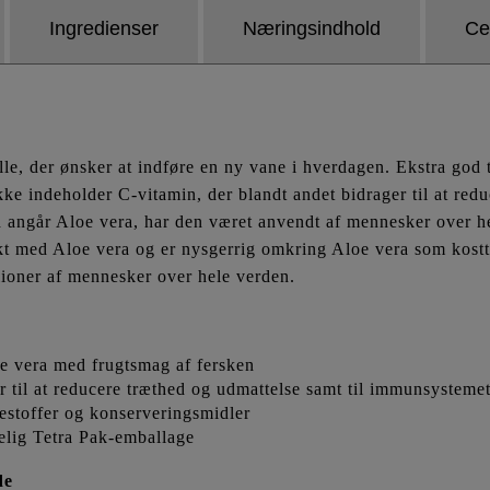
Ingredienser
Næringsindhold
Cer
le, der ønsker at indføre en ny vane i hverdagen. Ekstra god t
kke indeholder C-vitamin, der blandt andet bidrager til at redu
angår Aloe vera, har den været anvendt af mennesker over h
ukt med Aloe vera og er nysgerrig omkring Aloe vera som kostt
lioner af mennesker over hele verden.
loe vera med frugtsmag af fersken
er til at reducere træthed og udmattelse samt til immunsystem
vestoffer og konserveringsmidler
elig Tetra Pak-emballage
de