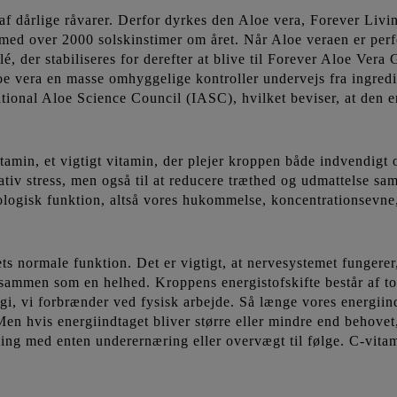
af dårlige råvarer. Derfor dyrkes den Aloe vera, Forever Livi
a med over 2000 solskinstimer om året. Når Aloe veraen er per
, der stabiliseres for derefter at blive til Forever Aloe Vera
oe vera en masse omhyggelige kontroller undervejs fra ingredi
ational Aloe Science Council (IASC), hvilket beviser, at den er 
min, et vigtigt vitamin, der plejer kroppen både indvendigt
dativ stress, men også til at reducere træthed og udmattelse s
ologisk funktion, altså vores hukommelse, koncentrationsevne
ts normale funktion. Det er vigtigt, at nervesystemet fungerer,
men som en helhed. Kroppens energistofskifte består af to de
i, vi forbrænder ved fysisk arbejde. Så længe vores energiindt
Men hvis energiindtaget bliver større eller mindre end behovet,
g med enten underernæring eller overvægt til følge. C-vitami