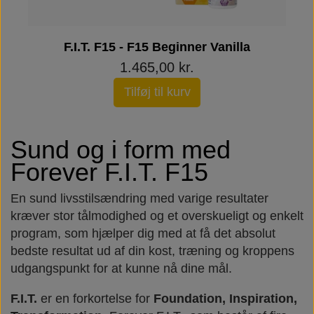
Næringsstoffer
Vind wellness
F.I.T. F15 - F15 Beginner Vanilla
1.465,00 kr.
Vegansk/vegetarisk
F.I.T. blog
Tilføj til kurv
Solbeskyttelse
Sund og i form med
FAQ om emballage
Forever F.I.T. F15
En sund livsstilsændring med varige resultater
FAQ om ingredienser
kræver stor tålmodighed og et overskueligt og enkelt
program, som hjælper dig med at få det absolut
bedste resultat ud af din kost, træning og kroppens
udgangspunkt for at kunne nå dine mål.
F.I.T.
er en forkortelse for
Foundation, Inspiration,