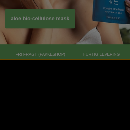
aloe bio-cellulose mask
FRI FRAGT (PAKKESHOP)
HURTIG LEVERING
Ved køb over 695 KR.
2-4 hverdage
TILFREDSHEDSGARANTI
90 dage
Kontaktoplysninger: