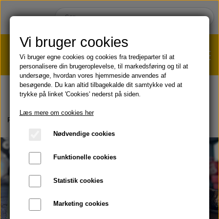
Vi bruger cookies
Vi bruger egne cookies og cookies fra tredjeparter til at
personalisere din brugeroplevelse, til markedsføring og til at
undersøge, hvordan vores hjemmeside anvendes af
VÆGTTAB?
KLIK HER!
besøgende. Du kan altid tilbagekalde dit samtykke ved at
trykke på linket 'Cookies' nederst på siden.
HJEM
Læs mere om cookies her
Forside
Om produkter
Bokse
F15
Nødvendige cookies
SHOP
Funktionelle cookies
HUD & HÅR
SOMMER & SOL 😎
Statistik cookies
KOST & VELVÆRE
Læbepomade
Marketing cookies
PRODUKT-INFO