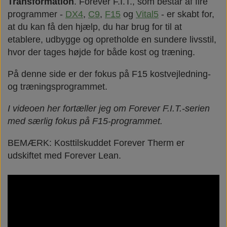
Transformation
. Forever F.I.T., som består af fire
programmer -
DX4
,
C9
,
F15
og
Vital5
- er skabt for,
at du kan få den hjælp, du har brug for til at
etablere, udbygge og opretholde en sundere livsstil,
hvor der tages højde for både kost og træning.
På denne side er der fokus på F15 kostvejledning-
og træningsprogrammet.
I videoen her fortæller jeg om Forever F.I.T.-serien
med særlig fokus på F15-programmet.
BEMÆRK: Kosttilskuddet Forever Therm er
udskiftet med Forever Lean.