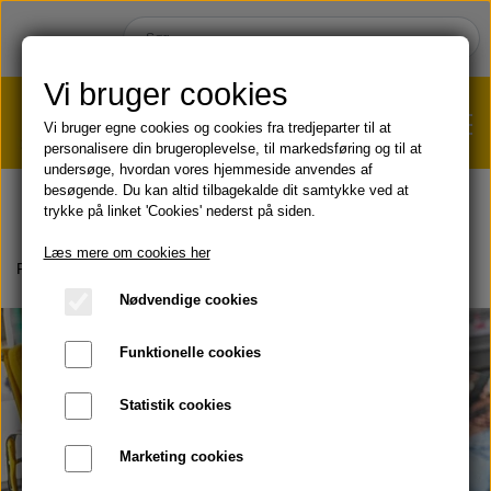
Vi bruger cookies
Vi bruger egne cookies og cookies fra tredjeparter til at
personalisere din brugeroplevelse, til markedsføring og til at
undersøge, hvordan vores hjemmeside anvendes af
VÆGTTAB?
KLIK HER!
besøgende. Du kan altid tilbagekalde dit samtykke ved at
trykke på linket 'Cookies' nederst på siden.
HJEM
Læs mere om cookies her
Forside
Om produkter
Bokse
DX4 FAQ
Nødvendige cookies
SHOP
Funktionelle cookies
HUD & HÅR
SOMMER & SOL 😎
Statistik cookies
KOST & VELVÆRE
Læbepomade
Marketing cookies
PRODUKT-INFO