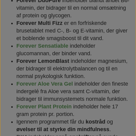
Forever DuoPure
indeholder blandt andet B6-
vitamin, der bidrager til en normal omsætning
af protein og glycogen.
Forever Multi Fizz
er en forfriskende
brusetablet med C-, B- og E-vitamin, der giver
et boblende smagsboost til dit vand.
Forever Sensatiable
indeholder
glucomannan, der binder vand.
Forever LemonBlast
indeholder magnesium,
der bidrager til elektrolytbalancen og til en
normal psykologisk funktion.
Forever Aloe Vera Gel
indeholder den fineste
indergelé fra Aloe vera samt C-vitamin, der
bidrager til immunsystemets normale funktion.
Forever Plant Protein
indeholder hele 17
gram protein pr. portion.
Igennem programmet får du
kostråd
og
øvelser til at styrke din mindfulness
.