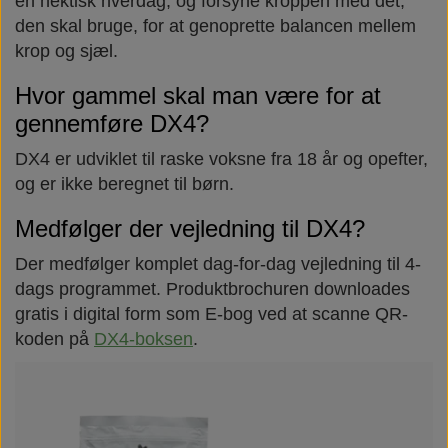
en hektisk hverdag, og forsyne kroppen med dét,
den skal bruge, for at genoprette balancen mellem
Næringsstoffer
Vind wellness
krop og sjæl.
Hvor gammel skal man være for at
Vegansk/vegetarisk
F.I.T. blog
gennemføre DX4?
Solbeskyttelse
DX4 er udviklet til raske voksne fra 18 år og opefter,
og er ikke beregnet til børn.
FAQ om emballage
Medfølger der vejledning til DX4?
Der medfølger komplet dag-for-dag vejledning til 4-
FAQ om ingredienser
dags programmet. Produktbrochuren downloades
gratis i digital form som E-bog ved at scanne QR-
koden på
DX4-boksen
.