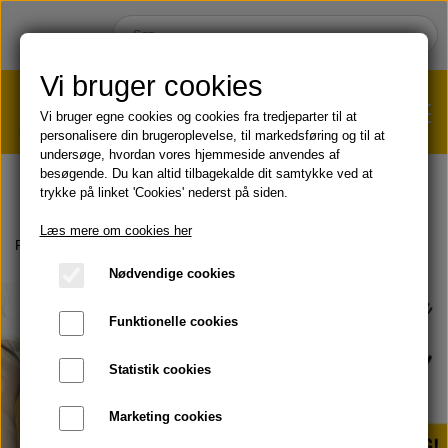
Vi bruger cookies
Vi bruger egne cookies og cookies fra tredjeparter til at
personalisere din brugeroplevelse, til markedsføring og til at
undersøge, hvordan vores hjemmeside anvendes af
VÆGTTAB?
KLIK HER!
besøgende. Du kan altid tilbagekalde dit samtykke ved at
trykke på linket 'Cookies' nederst på siden.
HJEM
Læs mere om cookies her
Forside
Muligheder
Bliv online Forever Living forhandler
Nødvendige cookies
SHOP
Funktionelle cookies
HUD & HÅR
SOMMER & SOL 😎
Statistik cookies
KOST & VELVÆRE
Læbepomade
Marketing cookies
PRODUKT-INFO