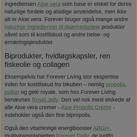
ingrediensen
Aloe vera
som base er elsket for deres
naturlige fordele og alsidige anvendelse, men ikke
alt er Aloe vera. Forever bruger også mange andre
naturlige ingredienser til skønhedspleje
produkter
såvel som til kosttilskud og andre helse- og
ernæringsprodukter.
Biprodukter, hvidløgskapsler, ren
fiskeolie og collagen
Eksempelvis har Forever Living stor ekspertise
inden for kosttilskud fra bikuben – nemlig
propolis
,
pollen
og gelé royale, som hos Forever Living
benævnes
Royal Jelly
. Den vel nok mest elskede af
alle Aloe vera cremer -
Aloe Propolis Creme
-
indeholder også den fine bipropolis.
Også den vitaminrige energibooster
ARGI+
,
multivitamintabletten
Forever Daily
, de lugtfri