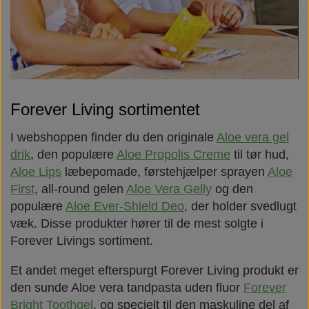
Forever Living sortimentet
I webshoppen finder du den originale
Aloe vera gel
drik
, den populære
Aloe Propolis Creme
til tør hud,
Aloe Lips
læbepomade, førstehjælper sprayen
Aloe
First
, all-round gelen
Aloe Vera Gelly
og den
populære
Aloe Ever-Shield Deo
, der holder svedlugt
væk. Disse produkter hører til de mest solgte i
Forever Livings sortiment.
Et andet meget efterspurgt Forever Living produkt er
den sunde Aloe vera tandpasta uden fluor
Forever
Bright Toothgel
, og specielt til den maskuline del af