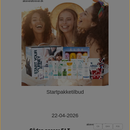
Startpakketilbud
22-04-2026
C9
DX4
F15