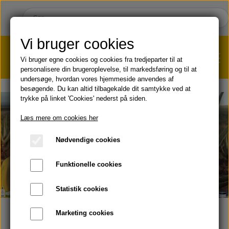
Vi bruger cookies
Vi bruger egne cookies og cookies fra tredjeparter til at
personalisere din brugeroplevelse, til markedsføring og til at
undersøge, hvordan vores hjemmeside anvendes af
VÆGTTAB?
KLIK HER!
besøgende. Du kan altid tilbagekalde dit samtykke ved at
trykke på linket 'Cookies' nederst på siden.
HJEM
Læs mere om cookies her
Nødvendige cookies
SHOP
Funktionelle cookies
HUD & HÅR
SOMMER & SOL 😎
Statistik cookies
KOST & VELVÆRE
Læbepomade
Marketing cookies
Dansk selvstændig Forever Living forhandler
PRODUKT-INFO