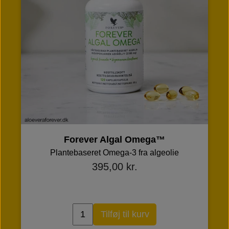
Ny formel
renewing skin crème
Kurcreme med Aloe vera, AHA-syrer og
vitaminer
403,00 kr.
Tilføj til kurv