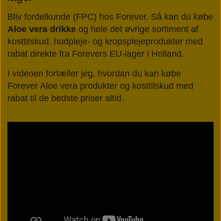
Bliv fordelkunde (FPC) hos Forever. Så kan du købe
Aloe vera drikke
og hele det øvrige sortiment af
kosttilskud, hudpleje- og kropsplejeprodukter med
rabat direkte fra Forevers EU-lager i Holland.
I videoen fortæller jeg, hvordan du kan købe
Forever Aloe vera produkter og kosttilskud med
rabat til de bedste priser altid.