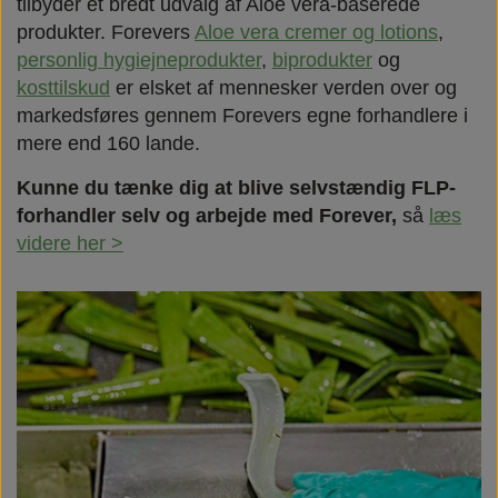
tilbyder et bredt udvalg af Aloe vera-baserede
produkter. Forevers
Aloe vera cremer og lotions
,
personlig hygiejneprodukter
,
biprodukter
og
kosttilskud
er elsket af mennesker verden over og
markedsføres gennem Forevers egne forhandlere i
mere end 160 lande.
Kunne du tænke dig at blive selvstændig FLP-
forhandler selv og arbejde med Forever,
så
læs
videre her >