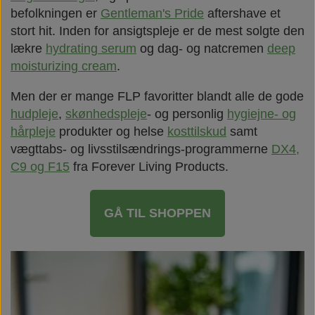
befolkningen er
Gentleman's Pride
aftershave et
stort hit. Inden for ansigtspleje er de mest solgte den
lækre
hydrating serum
og dag- og natcremen
deep
moisturizing cream
.
Men der er mange FLP favoritter blandt alle de gode
hudpleje
,
skønhedspleje
- og personlig
hygiejne- og
hårpleje
produkter og helse
kosttilskud
samt
vægttabs- og livsstilsændrings-programmerne
DX4,
C9 og F15
fra Forever Living Products.
GÅ TIL SHOPPEN