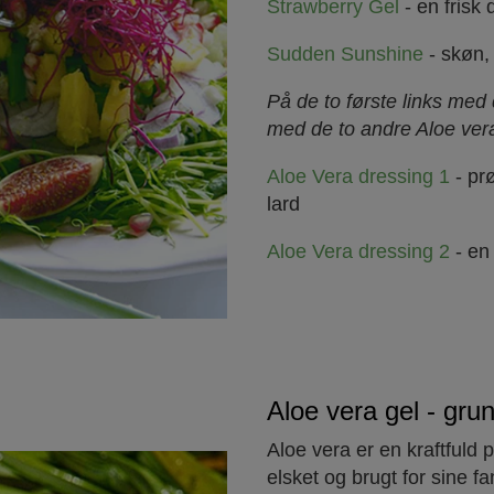
Strawberry Gel
- en frisk
Sudden Sunshine
- skøn,
På de to første links med 
med de to andre Aloe ver
Aloe Vera dressing 1
- prø
lard
Aloe Vera dressing 2
- en
Aloe vera gel - grun
Aloe vera er en kraftfuld p
elsket og brugt for sine f