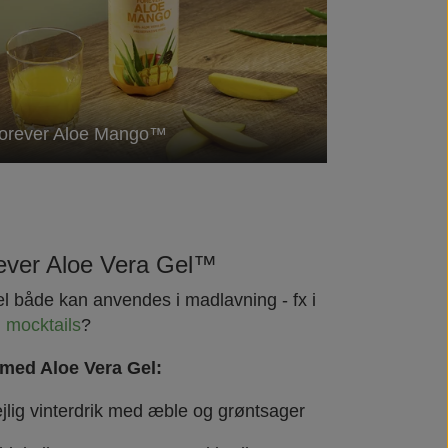
orever Aloe Mango™
ever Aloe Vera Gel™
el både kan anvendes i madlavning - fx i
g mocktails
?
 med Aloe Vera Gel:
jlig vinterdrik med æble og grøntsager