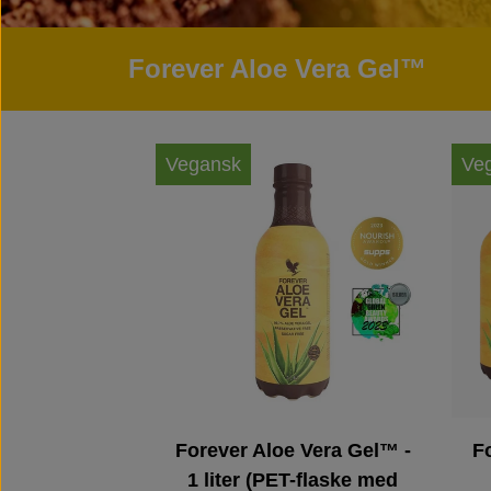
Forever Aloe Vera Gel™
Vegansk
Ve
Forever Aloe Vera Gel™ -
Fo
1 liter (PET-flaske med