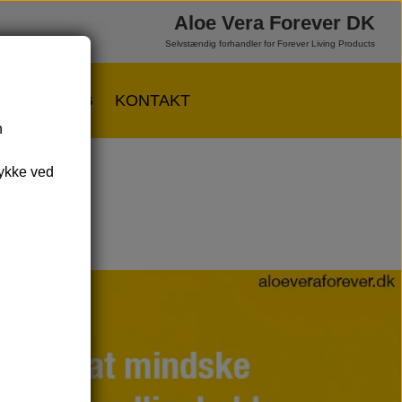
Aloe Vera Forever DK
Selvstændig forhandler for Forever Living Products
ER
BLOG
KONTAKT
n
LT
VÆRD AT VIDE OM...
tykke ved
voritter 😎
Allergener
 produkter
Hudplejeingredienser
ts
& Spar
Næringsstoffer
i shoppen
Vegansk/vegetarisk
Solbeskyttelse
FAQ om emballage
FAQ om ingredienser