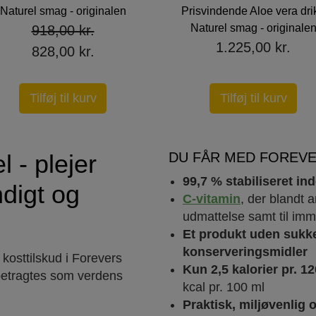
Naturel smag - originalen
Prisvindende Aloe vera drik
Naturel smag - originale
918,00 kr.
1.225,00 kr.
828,00 kr.
Tilføj til kurv
Tilføj til kurv
l - plejer
DU FÅR MED FOREVE
99,7 % stabiliseret ind
digt og
C-vitamin
, der blandt 
udmattelse samt til im
Et produkt uden sukke
konserveringsmidler
 kosttilskud i Forevers
Kun 2,5 kalorier pr. 1
 betragtes som verdens
kcal pr. 100 ml
Praktisk, miljøvenlig