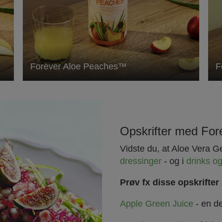
Forever Aloe Peaches™
F
Opskrifter med For
Vidste du, at Aloe Vera G
dressinger
- og i
drinks o
Prøv fx disse opskrifter
Apple Green Juice
- en de