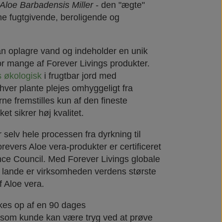
Aloe Barbadensis Miller
- den "ægte"
ine fugtgivende, beroligende og
an oplagre vand og indeholder en unik
or mange af Forever Livings produkter.
s økologisk
i frugtbar jord med
ver plante plejes omhyggeligt fra
rne fremstilles kun af den fineste
et sikrer høj kvalitet.
r selv hele processen fra dyrkning til
orevers Aloe vera-produkter er certificeret
ence Council. Med Forever Livings globale
0 lande er virksomheden verdens største
f Aloe vera.
kes op af en 90 dages
 som kunde kan være tryg ved at prøve