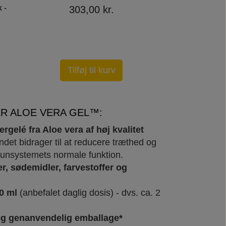
 -
303,00 kr.
1.213
n
Tilføj til kurv
Tilføj 
R ALOE VERA GEL™:
ergelé fra Aloe vera af høj kvalitet
andet bidrager til at reducere træthed og
munsystemets normale funktion.
r, sødemidler, farvestoffer og
20 ml
(anbefalet daglig dosis) - dvs. ca. 2
 og genanvendelig emballage*