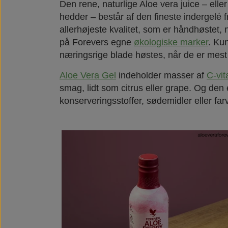
Den rene, naturlige Aloe vera juice – eller
hedder – består af den fineste indergelé f
allerhøjeste kvalitet, som er håndhøstet,
på Forevers egne
økologiske marker
. Ku
næringsrige blade høstes, når de er mest
Aloe Vera Gel
indeholder masser af
C-vi
smag, lidt som citrus eller grape. Og den er
konserveringsstoffer, sødemidler eller farv