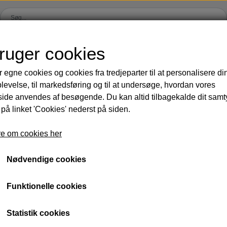
bruger cookies
R & SOL 😎
PRODUKT-INFO
BLIV FORHANDL
r egne cookies og cookies fra tredjeparter til at personalisere di
levelse, til markedsføring og til at undersøge, hvordan vores
 VÆGTTAB
TRÆNING & VÆGT
HUD, HÅR & KROP
DIVERSE
DIVERSE
AKTUE
VÆGTTAB?
KLIK HER!
de anvendes af besøgende. Du kan altid tilbagekalde dit sam
ance
Vægtkontrol
Ansigtspleje
Parfumer
Opskrifter
Sommerfa
 på linket 'Cookies' nederst på siden.
 vægttab
Protein & shakes
Ren og frisk
Produkt samples
Julegaver
Veganske
e om cookies her
ning
Fibre & grønt
Hud og krop
Brandet
Workshops & even
Sampak 
Vera Gel™
Komfort & restitution
Parfumer
Gavekort
Vind wellness
Nyheder 
Nødvendige cookies
Bokse
Startpakker
F.I.T. blog
Funktionelle cookies
Statistik cookies