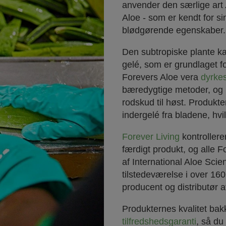
anvender den særlige art
Aloe - som er kendt for s
blødgørende egenskaber.
Den subtropiske plante k
gelé, som er grundlaget f
Forevers Aloe vera
dyrke
bæredygtige metoder, og h
rodskud til høst. Produkte
indergelé fra bladene, hvilk
Forever Living
kontrollere
færdigt produkt, og alle F
af International Aloe Sci
tilstedeværelse i over 16
producent og distributør a
Produkternes kvalitet bak
tilfredshedsgaranti
, så du