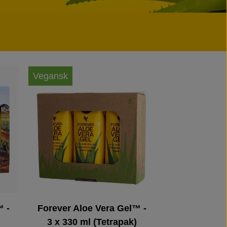
Vegansk
Vegansk
™ -
Forever Aloe Vera Gel™ -
Forever Alo
3 x 330 ml (Tetrapak)
12 x 330 m