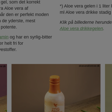
 gel, som det korrekt
*) Aloe vera gelen i 1 lit
ra Aloe vera af
ml Aloe vera drikke stadig
 når den er perfekt moden
n de yderste, mest
Klik på billederne herund
 potente.
Aloe vera drikkegelen
.
tamin
og har en syrlig-bitter
 helt fri for
estoffer.