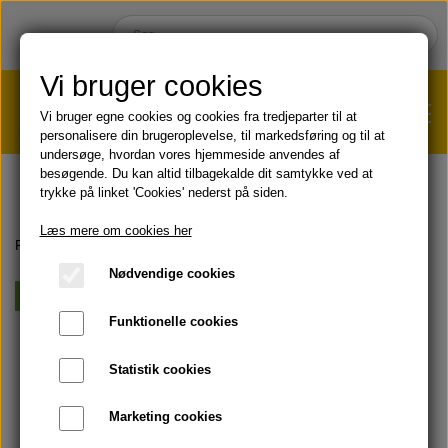
Vi bruger cookies
Vi bruger egne cookies og cookies fra tredjeparter til at
personalisere din brugeroplevelse, til markedsføring og til at
undersøge, hvordan vores hjemmeside anvendes af
VÆGTTAB?
KLIK HER!
besøgende. Du kan altid tilbagekalde dit samtykke ved at
trykke på linket 'Cookies' nederst på siden.
HJEM
Læs mere om cookies her
Forside
HUD & HÅR
Cremer & lotions
Aloe Cooling Lotion
Nødvendige cookies
SHOP
Vegansk
Funktionelle cookies
HUD & HÅR
SOMMER & SOL 😎
Statistik cookies
KOST & VELVÆRE
Læbepomade
Marketing cookies
PRODUKT-INFO