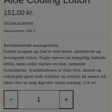
Næringsstoffer
Vind wellness
151,00 kr.
Om fragt og levering
Vegansk/vegetarisk
F.I.T. blog
Varenummer: 564-1
Solbeskyttelse
Revitaliserende massagelotion
Forkæl kroppen og find ro med denne opfriskende og
FAQ om emballage
beroligende lotion. Nogle oplever en behagelig, kølende
effekt, mens andre mærker en blid, varmende
fornemmelse. Kombinationen af Aloe vera, mentol og
FAQ om ingredienser
eukalyptus giver både friskhed og velvære på samme tid.
Ideel efter en lang dag eller intens træning.
118 ml.
−
+