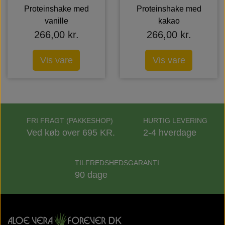
Proteinshake med
Proteinshake med
vanille
kakao
266,00 kr.
266,00 kr.
Vis vare
Vis vare
FRI FRAGT (PAKKESHOP)
HURTIG LEVERING
Ved køb over 695 KR.
2-4 hverdage
TILFREDSHEDSGARANTI
90 dage