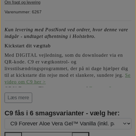
Om fragt og levering
Næringsstoffer
Vind wellness
Varenummer: 6267
Vegansk/vegetarisk
F.I.T. blog
Kun levering med PostNord ved ordrer, hvor denne vare
indgår - undtaget afhentning i Holstebro.
Kickstart dit vægttab
Solbeskyttelse
Med DIGITAL vejledning, som du downloader via en
QR-kode. C9 er vægtkontrol- og
FAQ om emballage
livsstilsændringsprogrammet, der på ni dage hjælper dig
til at kickstarte din rejse mod et slankere, sundere jeg.
Se
video om C9 her >
FAQ om ingredienser
OBS! Forever Therm er erstattet af
Forever Lean
.
Læs mere
Bemærk: C-pant (kr. 3,- pr. flaske) er inklusiv i den
anførte pris. Når flaskerne er tomme, kan panten
C9 fås i 6 smagsvarianter - vælg her:
indløses, hvor du plejer at indløse pantflasker.
Shaker kan tilkøbes om ønsket.