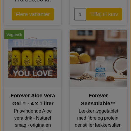
Flere varianter
Tilføj til kurv
Vegansk
Forever Aloe Vera
Forever
Gel™ - 4 x 1 liter
Sensatiable™
Prisvindende Aloe
Lækker tyggetablet
vera drik - Naturel
med fibre og protein,
smag - originalen
der stiller lækkersulten