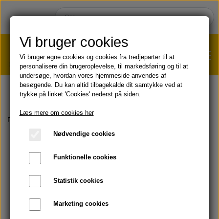
Vi bruger cookies
Vi bruger egne cookies og cookies fra tredjeparter til at
personalisere din brugeroplevelse, til markedsføring og til at
undersøge, hvordan vores hjemmeside anvendes af
VÆGTTAB?
KLIK HER!
besøgende. Du kan altid tilbagekalde dit samtykke ved at
trykke på linket 'Cookies' nederst på siden.
HJEM
Læs mere om cookies her
Forside
TRÆNING & VÆGT
Bokse
F.I.T. C9
Nødvendige cookies
SHOP
Funktionelle cookies
HUD & HÅR
SOMMER & SOL 😎
Statistik cookies
KOST & VELVÆRE
Læbepomade
Marketing cookies
PRODUKT-INFO