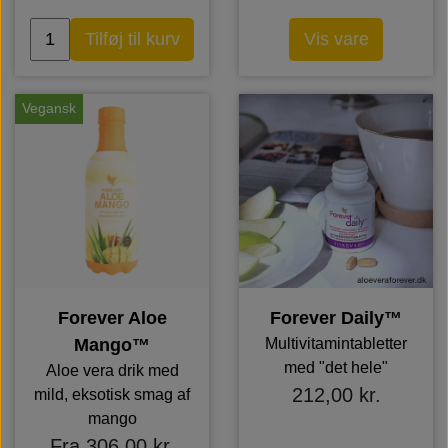
Tilføj til kurv
Vis vare
Vegansk
Forever Aloe
Forever Daily™
Mango™
Multivitamintabletter
med "det hele"
Aloe vera drik med
212,00 kr.
mild, eksotisk smag af
mango
Fra 306,00 kr.