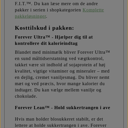
F.I.T.™. Du kan læse mere om de andre
pakker i serien i shopkategorien
Komplette
pakkeløsninger
.
Kosttilskud i pakken:
Forever Ultra™ -
Hjælper dig til at
kontrollere dit kalorieindtag
Blandet med minimælk bliver Forever Ultra™
en sund måltidserstatning ved vægtkontrol,
takket være sit indhold af sojaprotein af høj
kvalitet, vigtige vitaminer og mineraler – med
en dejlig, cremet vaniljesmag. Du bliver nemt
mæt og ved præcis, hvor mange kalorier du
indtager. Du kan vælge mellem vanilje og
chokolade.
Forever Lean™ -
Hold sukkertrangen i ave
Hvis man holder blosukkeret stabilt, er det
lettere at holde sukkertrangen i ave. Forever