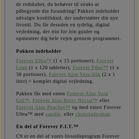
de redskaber, du behøver til straks at
påbegynde din forandring! Pakken indeholder
udvalgte kosttilskud, der understøtter din nye
livsstil. Du får desuden en tydelig, digital
vejledning, der trin for trin guider og
opmuntrer dig hele vejen gennem programmet.
Pakken indeholder
Forever Ultra™
(1 x 15 portioner),
Forever
Lean
(1 x 120 tabletter),
Forever Fiber™
(1 x
30 portioner),
Forever Aloe Vera drik
(2 x 1
liter) + komplet digital vejledning.
Pakken fås med enten
Forever Aloe Vera
Gel™
,
Forever Aloe Berry Nectar™
eller
Forever Aloe Peaches™
og med enten Forever
Ultra™ med
vanille-
eller
chokoladesmag
.
En del af Forever F.I.T.™
C9 er en del af vores livsstilsprogram Forever