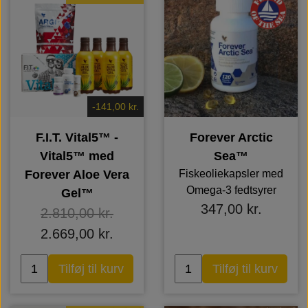
-141,00 kr.
F.I.T. Vital5™ -
Forever Arctic
Vital5™ med
Sea™
Forever Aloe Vera
Fiskeoliekapsler med
Omega-3 fedtsyrer
Gel™
347,00 kr.
2.810,00 kr.
2.669,00 kr.
Tilføj til kurv
Tilføj til kurv