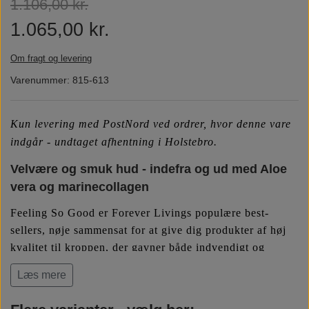
1.106,00 kr.
Næringsstoffer
Vind wellness
1.065,00 kr.
Om fragt og levering
Vegansk/vegetarisk
F.I.T. blog
Varenummer: 815-613
Solbeskyttelse
Kun levering med PostNord ved ordrer, hvor denne vare
indgår - undtaget afhentning i Holstebro.
FAQ om emballage
Velvære og smuk hud - indefra og ud med Aloe
vera og marinecollagen
FAQ om ingredienser
Feeling So Good er Forever Livings populære best-
sellers, nøje sammensat for at give dig produkter af høj
kvalitet til kroppen, der gavner både indvendigt og
udvendigt:
Aloe vera drikken
(valgfri variant) og
Forever
Læs mere
Marine Collagen
.