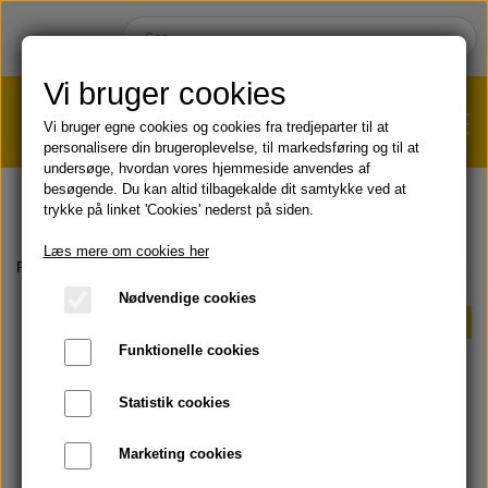
Vi bruger cookies
Vi bruger egne cookies og cookies fra tredjeparter til at
personalisere din brugeroplevelse, til markedsføring og til at
undersøge, hvordan vores hjemmeside anvendes af
VÆGTTAB?
KLIK HER!
besøgende. Du kan altid tilbagekalde dit samtykke ved at
trykke på linket 'Cookies' nederst på siden.
HJEM
Læs mere om cookies her
Forside
AKTUELT
Sampak & Spar
Forever Aloe Vera Gel + Mari
Nødvendige cookies
SHOP
Sampak & Spar
Funktionelle cookies
HUD & HÅR
SOMMER & SOL 😎
Statistik cookies
KOST & VELVÆRE
Læbepomade
Marketing cookies
PRODUKT-INFO