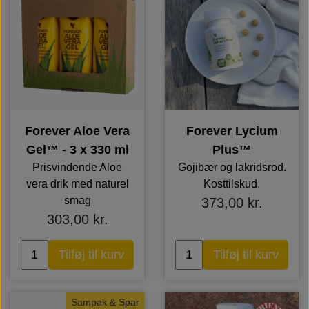
Forever Aloe Vera
Forever Lycium
Gel™ - 3 x 330 ml
Plus™
Prisvindende Aloe
Gojibær og lakridsrod.
vera drik med naturel
Kosttilskud.
smag
373,00 kr.
303,00 kr.
Tilføj til kurv
Tilføj til kurv
Sampak & Spar