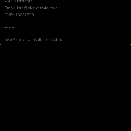
7500 Holstebro
Email: info@aloevera4ever.dk
CVR: 18261790
-------
Køb Aloe vera lokalt i Holstebro
Arrangementer
Links
Fragtpriser
Salgs- og leveringsbetingelser
Fortrydelse og reklamation
Fortrolighedspolitik
Cookies
Fødevarestyrelsens Smiley