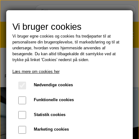
Vi bruger cookies
Vi bruger egne cookies og cookies fra tredjeparter til at
personalisere din brugeroplevelse, til markedsføring og til at
undersøge, hvordan vores hjemmeside anvendes af
VÆGTTAB?
KLIK HER!
besøgende. Du kan altid tilbagekalde dit samtykke ved at
trykke på linket 'Cookies' nederst på siden.
HJEM
Læs mere om cookies her
Forside
Om produkter
Bokse
F15 Beginner
Nødvendige cookies
SHOP
Funktionelle cookies
HUD & HÅR
SOMMER & SOL 😎
Statistik cookies
KOST & VELVÆRE
Læbepomade
Marketing cookies
PRODUKT-INFO