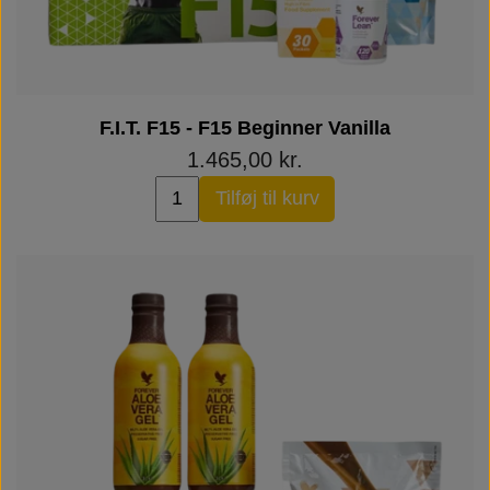
Næringsstoffer
Vind wellness
Vegansk/vegetarisk
F.I.T. blog
F.I.T. F15 - F15 Beginner Vanilla
1.465,00 kr.
Solbeskyttelse
Tilføj til kurv
FAQ om emballage
FAQ om ingredienser