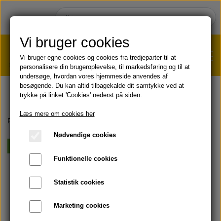
Vi bruger cookies
Vi bruger egne cookies og cookies fra tredjeparter til at
personalisere din brugeroplevelse, til markedsføring og til at
undersøge, hvordan vores hjemmeside anvendes af
VÆGTTAB?
KLIK HER!
besøgende. Du kan altid tilbagekalde dit samtykke ved at
trykke på linket 'Cookies' nederst på siden.
HJEM
Læs mere om cookies her
Forside
HUD & HÅR
Hårpleje
Aloe-Jojoba Shampoo™
Nødvendige cookies
SHOP
Vegansk
Funktionelle cookies
HUD & HÅR
SOMMER & SOL 😎
Statistik cookies
KOST & VELVÆRE
Læbepomade
Marketing cookies
PRODUKT-INFO