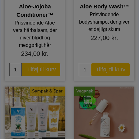
Aloe-Jojoba
Aloe Body Wash™
Conditioner™
Prisvindende
bodyshampo, der giver
Prisvindende Aloe
et dejligt skum
vera hårbalsam, der
227,00 kr.
giver blødt og
medgørligt hår
234,00 kr.
Tilføj til kurv
Tilføj til kurv
Sampak & Spar
Vegansk