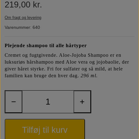
219,00 kr.
Næringsstoffer
Vind wellness
Om fragt og levering
Varenummer: 640
Vegansk/vegetarisk
F.I.T. blog
Plejende shampoo til alle hårtyper
Solbeskyttelse
Cremet og fugtgivende. Aloe-Jojoba Shampoo er en
luksuriøs hårshampoo med Aloe vera og jojobaolie, der
FAQ om emballage
giver håret styrke. Fri for sulfater og så mild, at hele
familien kan bruge den hver dag.
296 ml.
FAQ om ingredienser
−
+
Tilføj til kurv