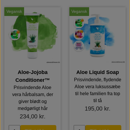
Vegansk
Vegansk
Aloe-Jojoba
Aloe Liquid Soap
Conditioner™
Prisvindende, flydende
Aloe vera luksussæbe
Prisvindende Aloe
til hele familien fra top
vera hårbalsam, der
til tå
giver blødt og
195,00 kr.
medgørligt hår
234,00 kr.