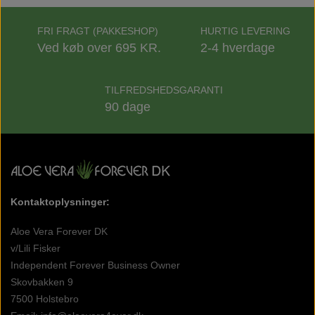
FRI FRAGT (PAKKESHOP)
HURTIG LEVERING
Ved køb over 695 KR.
2-4 hverdage
TILFREDSHEDSGARANTI
90 dage
Kontaktoplysninger:
Aloe Vera Forever DK
v/Lili Fisker
Independent Forever Business Owner
Skovbakken 9
7500 Holstebro