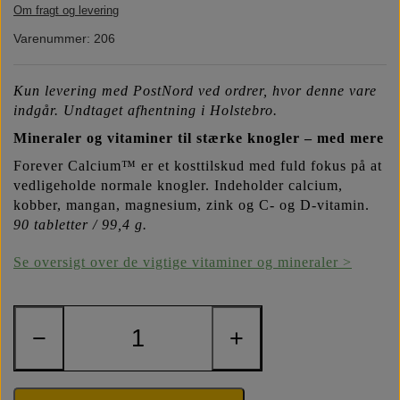
Om fragt og levering
Næringsstoffer
Vind wellness
Varenummer: 206
Vegansk/vegetarisk
F.I.T. blog
Kun levering med PostNord ved ordrer, hvor denne vare
indgår. Undtaget afhentning i Holstebro.
Mineraler og vitaminer til stærke knogler – med mere
Solbeskyttelse
Forever Calcium™ er et kosttilskud med fuld fokus på at
vedligeholde normale knogler. Indeholder calcium,
FAQ om emballage
kobber, mangan, magnesium, zink og C- og D-vitamin.
90 tabletter / 99,4 g.
FAQ om ingredienser
Se oversigt over de vigtige vitaminer og mineraler >
−
+