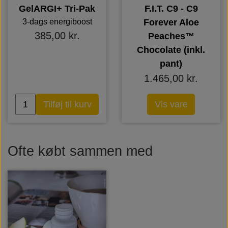
GelARGI+ Tri-Pak
F.I.T. C9 - C9
3-dags energiboost
Forever Aloe
385,00 kr.
Peaches™
Chocolate (inkl.
pant)
1.465,00 kr.
Tilføj til kurv
Vis vare
Ofte købt sammen med