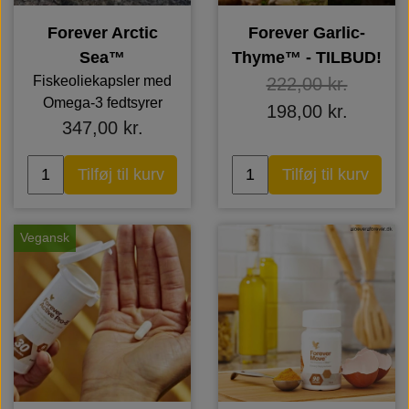
Forever Arctic
Forever Garlic-
Sea™
Thyme™ - TILBUD!
Fiskeoliekapsler med
222,00 kr.
Omega-3 fedtsyrer
198,00 kr.
347,00 kr.
Tilføj til kurv
Tilføj til kurv
Vegansk