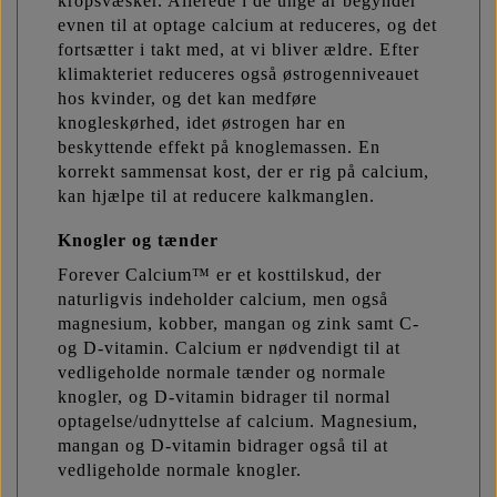
kropsvæsker. Allerede i de unge år begynder
evnen til at optage calcium at reduceres, og det
fortsætter i takt med, at vi bliver ældre. Efter
klimakteriet reduceres også østrogenniveauet
hos kvinder, og det kan medføre
knogleskørhed, idet østrogen har en
beskyttende effekt på knoglemassen. En
korrekt sammensat kost, der er rig på calcium,
kan hjælpe til at reducere kalkmanglen.
Knogler og tænder
Forever Calcium™ er et kosttilskud, der
naturligvis indeholder calcium, men også
magnesium, kobber, mangan og zink samt C-
og D-vitamin. Calcium er nødvendigt til at
vedligeholde normale tænder og normale
knogler, og D-vitamin bidrager til normal
optagelse/udnyttelse af calcium. Magnesium,
mangan og D-vitamin bidrager også til at
vedligeholde normale knogler.