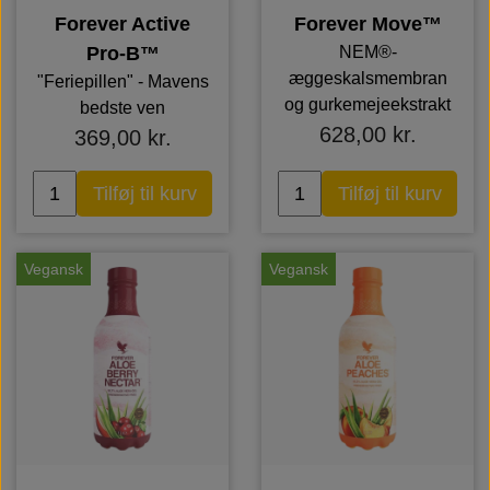
Forever Active
Forever Move™
Pro-B™
NEM®-
æggeskalsmembran
"Feriepillen" - Mavens
og gurkemejeekstrakt
bedste ven
628,00 kr.
369,00 kr.
Tilføj til kurv
Tilføj til kurv
Vegansk
Vegansk