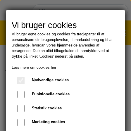
Vi bruger cookies
Vi bruger egne cookies og cookies fra tredjeparter til at
personalisere din brugeroplevelse, til markedsføring og til at
undersøge, hvordan vores hjemmeside anvendes af
VÆGTTAB?
KLIK HER!
besøgende. Du kan altid tilbagekalde dit samtykke ved at
trykke på linket 'Cookies' nederst på siden.
HJEM
Læs mere om cookies her
Forside
KOST & VELVÆRE
Kosttilskud
Forever Calcium™
Nødvendige cookies
SHOP
Funktionelle cookies
HUD & HÅR
SOMMER & SOL 😎
Statistik cookies
KOST & VELVÆRE
Læbepomade
Marketing cookies
PRODUKT-INFO