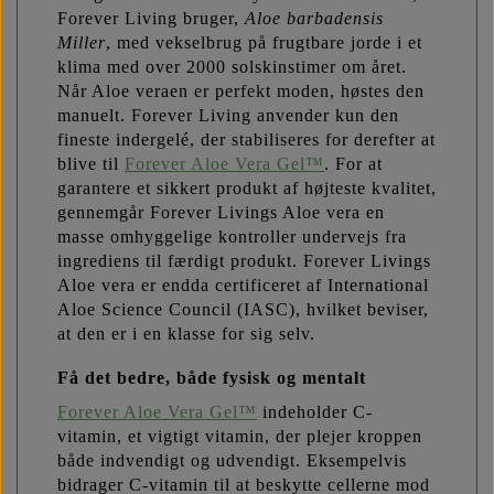
Forever Living bruger,
Aloe
barbadensis
Miller
, med vekselbrug på frugtbare jorde i et
klima med over 2000 solskinstimer om året.
Når Aloe veraen er perfekt moden, høstes den
manuelt. Forever Living anvender kun den
fineste indergelé, der stabiliseres for derefter at
blive til
Forever Aloe Vera Gel™
. For at
garantere et sikkert produkt af højteste kvalitet,
gennemgår Forever Livings Aloe vera en
masse omhyggelige kontroller undervejs fra
ingrediens til færdigt produkt. Forever Livings
Aloe vera er endda certificeret af International
Aloe Science Council (IASC), hvilket beviser,
at den er i en klasse for sig selv.
Få det bedre, både fysisk og mentalt
Forever Aloe Vera Gel™
indeholder C-
vitamin, et vigtigt vitamin, der plejer kroppen
både indvendigt og udvendigt. Eksempelvis
bidrager C-vitamin til at beskytte cellerne mod