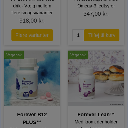
drik - Vælg mellem
Omega-3 fedtsyrer
flere smagsvarianter
347,00 kr.
918,00 kr.
Flere varianter
Tilføj til kurv
Vegansk
Vegansk
Forever B12
Forever Lean™
PLUS™
Med krom, der holder