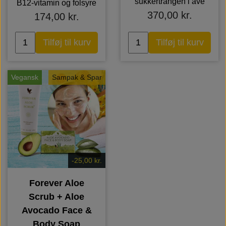
sukkertrangen i ave
B12-vitamin og folsyre
370,00 kr.
174,00 kr.
Tilføj til kurv
Tilføj til kurv
Vegansk
Sampak & Spar
-25,00 kr.
Forever Aloe
Scrub + Aloe
Avocado Face &
Body Soap