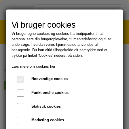
Vi bruger cookies
Vi bruger egne cookies og cookies fra tredjeparter til at
personalisere din brugeroplevelse, til markedsføring og til at
undersøge, hvordan vores hjemmeside anvendes af
VÆGTTAB?
KLIK HER!
besøgende. Du kan altid tilbagekalde dit samtykke ved at
trykke på linket 'Cookies' nederst på siden.
HJEM
Læs mere om cookies her
Forside
KOST & VELVÆRE
Aloe vera drikke
Forever Aloe Vera 
Nødvendige cookies
SHOP
Vegansk
Funktionelle cookies
HUD & HÅR
SOMMER & SOL 😎
Statistik cookies
KOST & VELVÆRE
Læbepomade
Marketing cookies
PRODUKT-INFO