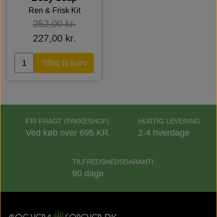
Ren & Frisk Kit
252,00 kr.
227,00 kr.
Tilføj til kurv
FRI FRAGT (PAKKESHOP)
HURTIG LEVERING
Ved køb over 695 KR.
2-4 hverdage
TILFREDSHEDSGARANTI
90 dage