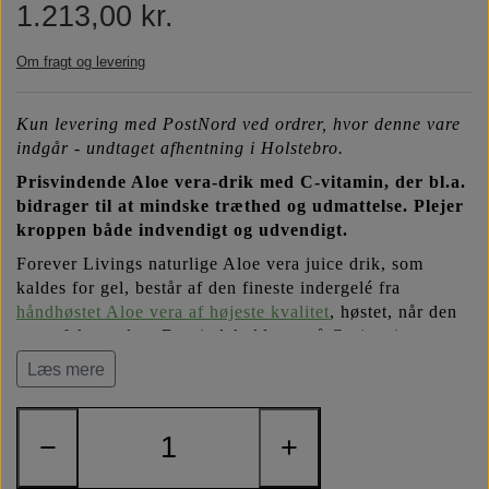
1.213,00 kr.
Næringsstoffer
Vind wellness
Om fragt og levering
Vegansk/vegetarisk
F.I.T. blog
Kun levering med PostNord ved ordrer, hvor denne vare
indgår - undtaget afhentning i Holstebro.
Solbeskyttelse
Prisvindende Aloe vera-drik med C-vitamin, der bl.a.
bidrager til at mindske træthed og udmattelse.
Plejer
kroppen både indvendigt og udvendigt.
FAQ om emballage
Forever Livings naturlige Aloe vera juice drik, som
kaldes for gel, består af den fineste indergelé fra
FAQ om ingredienser
håndhøstet Aloe vera af højeste kvalitet
, høstet, når den
er perfekt moden. Den indeholder også C-vitamin og
smager af citrus. Her får du den i mini-format, der er
Læs mere
nemmere at have med på farten, i miljøvenlig TetraPak-
emballage.
12 x 330 ml.
−
+