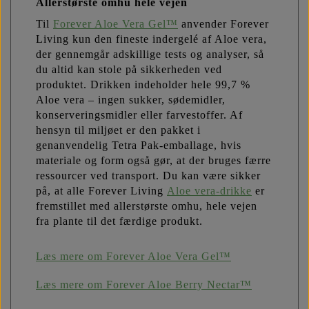
Allerstørste omhu hele vejen
Til
Forever Aloe Vera Gel™
anvender Forever
Living kun den fineste indergelé af Aloe vera,
der gennemgår adskillige tests og analyser, så
du altid kan stole på sikkerheden ved
produktet. Drikken indeholder hele 99,7 %
Aloe vera – ingen sukker, sødemidler,
konserveringsmidler eller farvestoffer. Af
hensyn til miljøet er den pakket i
genanvendelig Tetra Pak-emballage, hvis
materiale og form også gør, at der bruges færre
ressourcer ved transport. Du kan være sikker
på, at alle Forever Living
Aloe vera-drikke
er
fremstillet med allerstørste omhu, hele vejen
fra plante til det færdige produkt.
Læs mere om Forever Aloe Vera Gel™
Læs mere om Forever Aloe Berry Nectar™