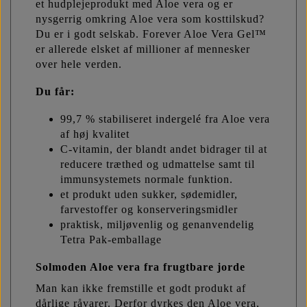
et hudplejeprodukt med Aloe vera og er
nysgerrig omkring Aloe vera som kosttilskud?
Du er i godt selskab. Forever Aloe Vera Gel™
er allerede elsket af millioner af mennesker
over hele verden.
Du får:
99,7 % stabiliseret indergelé fra Aloe vera
af høj kvalitet
C-vitamin, der blandt andet bidrager til at
reducere træthed og udmattelse samt til
immunsystemets normale funktion.
et produkt uden sukker, sødemidler,
farvestoffer og konserveringsmidler
praktisk, miljøvenlig og genanvendelig
Tetra Pak-emballage
Solmoden Aloe vera fra frugtbare jorde
Man kan ikke fremstille et godt produkt af
dårlige råvarer. Derfor dyrkes den Aloe vera,