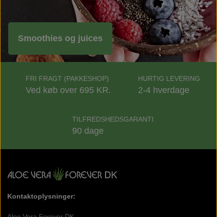
Smoothies og juices
FRI FRAGT (PAKKESHOP)
HURTIG LEVERING
Ved køb over 695 KR.
2-4 hverdage
TILFREDSHEDSGARANTI
90 dage
Kontaktoplysninger:
Aloe Vera Forever DK