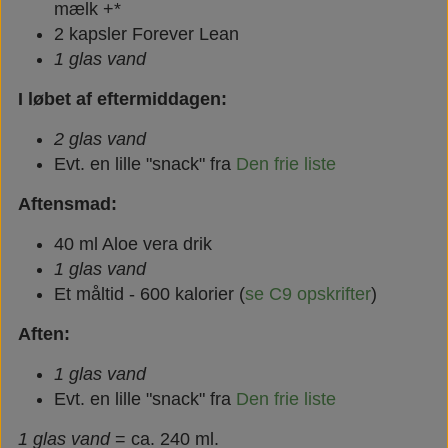
mælk +*
2 kapsler Forever Lean
1 glas vand
I løbet af eftermiddagen:
2 glas vand
Evt. en lille "snack" fra
Den frie liste
Aftensmad:
40 ml Aloe vera drik
1 glas vand
Et måltid - 600 kalorier (
se C9 opskrifter
)
Aften:
1 glas vand
Evt. en lille "snack" fra
Den frie liste
1 glas vand
= ca. 240 ml.