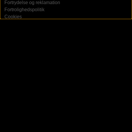
Fortrydelse og reklamation
Fortrolighedspolitik
Cookies
Fødevarestyrelsens Smiley
Om Aloe Vera Forever DK
Kunde login
Forever Living
Webshop in other countries
Join Forever (other countries)
Om Forever Living Products
Forever Living Scandinavia
Forever Living Products
Produktkatalog 2025
Sociale medier