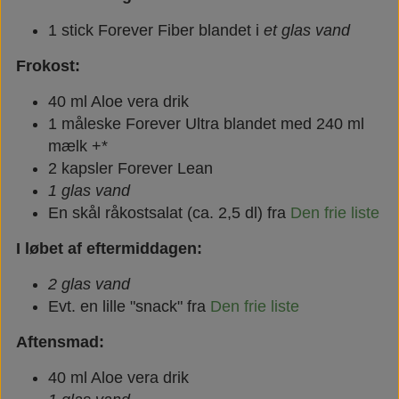
Næringsstoffer
Vind wellness
1 stick Forever Fiber blandet i
et glas vand
Frokost:
Vegansk/vegetarisk
F.I.T. blog
40 ml Aloe vera drik
1 måleske Forever Ultra blandet med 240 ml
Solbeskyttelse
mælk +*
2 kapsler Forever Lean
1 glas vand
FAQ om emballage
En skål råkostsalat (ca. 2,5 dl) fra
Den frie liste
I løbet af eftermiddagen:
FAQ om ingredienser
2 glas vand
Evt. en lille "snack" fra
Den frie liste
Aftensmad:
40 ml Aloe vera drik