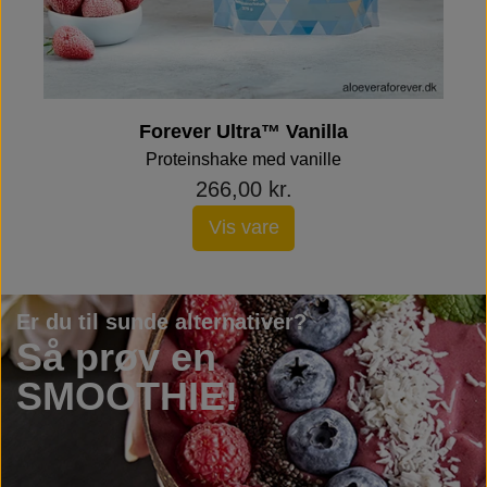
Forever Ultra™ Vanilla
Proteinshake med vanille
266,00 kr.
Vis vare
Er du til sunde alternativer?
Så prøv en
SMOOTHIE!