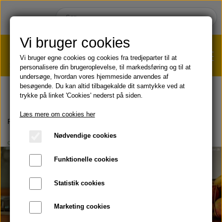
Vi bruger cookies
Vi bruger egne cookies og cookies fra tredjeparter til at
personalisere din brugeroplevelse, til markedsføring og til at
undersøge, hvordan vores hjemmeside anvendes af
VÆGTTAB?
KLIK HER!
besøgende. Du kan altid tilbagekalde dit samtykke ved at
trykke på linket 'Cookies' nederst på siden.
HJEM
Læs mere om cookies her
Forside
Blog
C9
C9 dagsplan - alle 9 dage
Nødvendige cookies
C9
SHOP
Funktionelle cookies
HUD & HÅR
SOMMER & SOL 😎
Statistik cookies
KOST & VELVÆRE
Læbepomade
Marketing cookies
PRODUKT-INFO