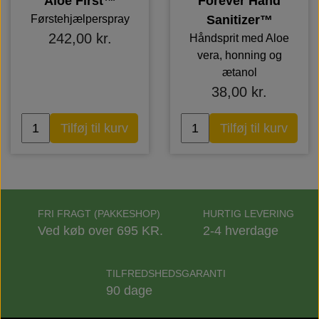
Aloe First™
Forever Hand
Førstehjælperspray
Sanitizer™
242,00 kr.
Håndsprit med Aloe
vera, honning og
ætanol
38,00 kr.
Tilføj til kurv
Tilføj til kurv
FRI FRAGT (PAKKESHOP)
HURTIG LEVERING
Ved køb over 695 KR.
2-4 hverdage
TILFREDSHEDSGARANTI
90 dage