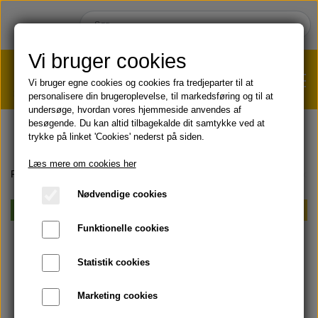
Vi bruger cookies
Vi bruger egne cookies og cookies fra tredjeparter til at
personalisere din brugeroplevelse, til markedsføring og til at
undersøge, hvordan vores hjemmeside anvendes af
VÆGTTAB?
KLIK HER!
besøgende. Du kan altid tilbagekalde dit samtykke ved at
trykke på linket 'Cookies' nederst på siden.
HJEM
Læs mere om cookies her
Forside
AKTUELT
Sampak & Spar
Aloe-Jojoba Shampoo + Aloe-
Nødvendige cookies
SHOP
Vegansk
Sampak & Spar
Funktionelle cookies
HUD & HÅR
SOMMER & SOL 😎
Statistik cookies
KOST & VELVÆRE
Læbepomade
Marketing cookies
PRODUKT-INFO