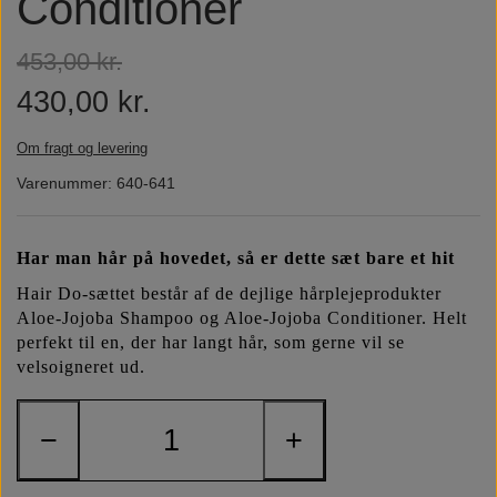
Conditioner
Næringsstoffer
Vind wellness
453,00 kr.
430,00 kr.
Vegansk/vegetarisk
F.I.T. blog
Om fragt og levering
Solbeskyttelse
Varenummer: 640-641
FAQ om emballage
Har man hår på hovedet, så er dette sæt bare et hit
Hair Do-sættet består af de dejlige hårplejeprodukter
FAQ om ingredienser
Aloe-Jojoba Shampoo og Aloe-Jojoba Conditioner. Helt
perfekt til en, der har langt hår, som gerne vil se
velsoigneret ud.
−
+