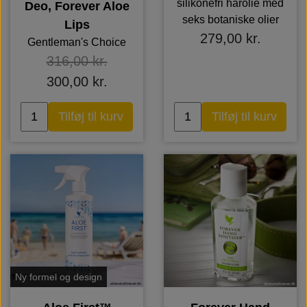
silikonefri hårolie med
Deo, Forever Aloe
seks botaniske olier
Lips
279,00 kr.
Gentleman's Choice
316,00 kr.
300,00 kr.
Tilføj til kurv
Tilføj til kurv
Ny formel og design