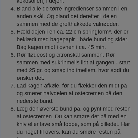
kokosolien) i dejen.
Bland alle de tørre ingredienser sammen i en
anden skål. Og bland det derefter i dejen
sammen med de grofthakkede valnødder.
Hæld dejen i en ca. 22 cm springform*, der er
beklædt med bagepapir - både bund og sider.
Bag kagen midt i ovnen i ca. 45 min.
Rør flødeost og citronskal sammen. Rør
sammen med sukrinmelis lidt af gangen - start
med 25 gr, og smag ind imellem, hvor sødt du
ønsker det.
Lad kagen afkøle, før du flækker den midt på
og smører halvdelen af ostecremen på den
nederste bund.
Læg den øverste bund på, og pynt med resten
af ostecremen. Du kan smøre det på med en
kniv eller lave små toppe, som på billedet. Har
du noget til overs, kan du smøre resten på