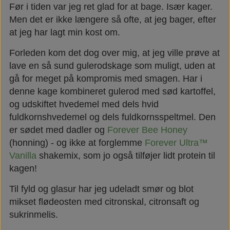
Før i tiden var jeg ret glad for at bage. Især kager.
Næringsstoffer
Vind wellness
Men det er ikke længere så ofte, at jeg bager, efter
at jeg har lagt min kost om.
Vegansk/vegetarisk
F.I.T. blog
Forleden kom det dog over mig, at jeg ville prøve at
lave en så sund gulerodskage som muligt, uden at
gå for meget på kompromis med smagen. Har i
Solbeskyttelse
denne kage kombineret gulerod med sød kartoffel,
og udskiftet hvedemel med dels hvid
FAQ om emballage
fuldkornshvedemel og dels fuldkornsspeltmel. Den
er sødet med dadler og
Forever Bee Honey
(honning) - og ikke at forglemme
Forever Ultra™
FAQ om ingredienser
Vanilla
shakemix, som jo også tilføjer lidt protein til
kagen!
Til fyld og glasur har jeg udeladt smør og blot
mikset flødeosten med citronskal, citronsaft og
sukrinmelis.