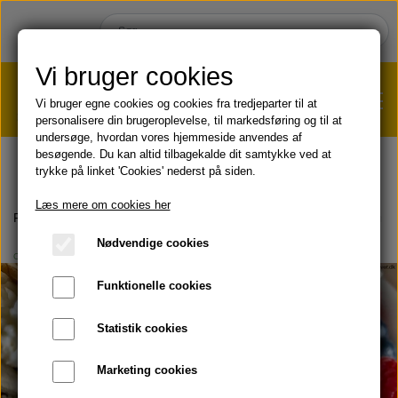
Vi bruger cookies
Vi bruger egne cookies og cookies fra tredjeparter til at
personalisere din brugeroplevelse, til markedsføring og til at
undersøge, hvordan vores hjemmeside anvendes af
VÆGTTAB?
KLIK HER!
besøgende. Du kan altid tilbagekalde dit samtykke ved at
trykke på linket 'Cookies' nederst på siden.
HJEM
Læs mere om cookies her
Forside
Blog
OPSKRIFTER
Opskrift: Gulerods-krydderkage me
Nødvendige cookies
OPSKRIFTER
SHOP
Funktionelle cookies
HUD & HÅR
SOMMER & SOL 😎
Statistik cookies
KOST & VELVÆRE
Læbepomade
Marketing cookies
PRODUKT-INFO