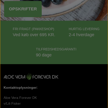
OPSKRIFTER
FRI FRAGT (PAKKESHOP)
HURTIG LEVERING
Ved køb over 695 KR.
2-4 hverdage
TILFREDSHEDSGARANTI
90 dage
Kontaktoplysninger:
Aloe Vera Forever DK
v/Lili Fisker