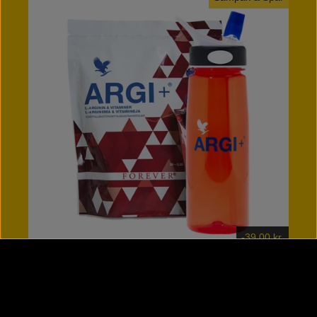
-39,00 kr.
ARGI+™ og sportsflaske
Energitilskud med L-arginin og vitaminer
768,00 kr.