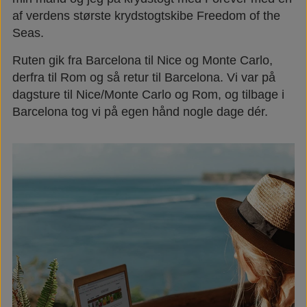
af verdens største krydstogtskibe Freedom of the
Næringsstoffer
Vind wellness
Seas.
Ruten gik fra Barcelona til Nice og Monte Carlo,
Vegansk/vegetarisk
F.I.T. blog
derfra til Rom og så retur til Barcelona. Vi var på
dagsture til Nice/Monte Carlo og Rom, og tilbage i
Solbeskyttelse
Barcelona tog vi på egen hånd nogle dage dér.
FAQ om emballage
FAQ om ingredienser