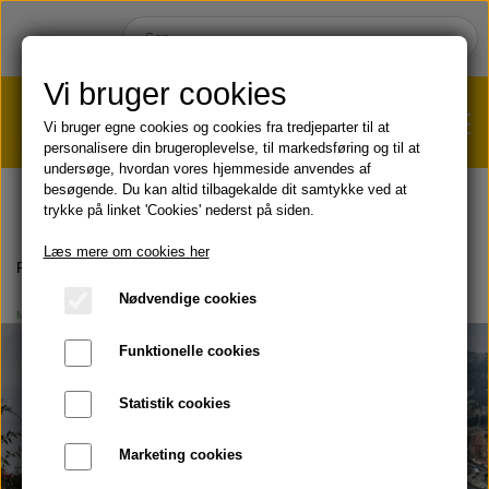
Vi bruger cookies
Vi bruger egne cookies og cookies fra tredjeparter til at
personalisere din brugeroplevelse, til markedsføring og til at
undersøge, hvordan vores hjemmeside anvendes af
VÆGTTAB?
KLIK HER!
besøgende. Du kan altid tilbagekalde dit samtykke ved at
trykke på linket 'Cookies' nederst på siden.
HJEM
Læs mere om cookies her
Forside
Blog
MIN REJSE
Om at rejse med Forever
Nødvendige cookies
MIN REJSE
,
ARBEJD MED FOREVER
SHOP
Funktionelle cookies
HUD & HÅR
SOMMER & SOL 😎
Statistik cookies
KOST & VELVÆRE
Læbepomade
Marketing cookies
PRODUKT-INFO