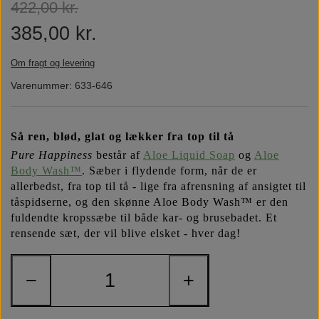
422,00 kr.
Næringsstoffer
Vind wellness
385,00 kr.
Om fragt og levering
Vegansk/vegetarisk
F.I.T. blog
Varenummer: 633-646
Solbeskyttelse
Så ren, blød, glat og lækker fra top til tå
Pure Happiness
består af
Aloe Liquid Soap
og
Aloe
FAQ om emballage
Body Wash™
. Sæber i flydende form, når de er
allerbedst, fra top til tå - lige fra afrensning af ansigtet til
FAQ om ingredienser
tåspidserne, og den skønne Aloe Body Wash™ er den
fuldendte kropssæbe til både kar- og brusebadet. Et
rensende sæt, der vil blive elsket - hver dag!
−
+