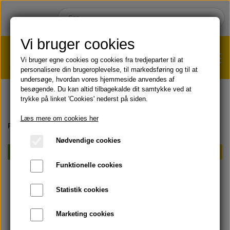
Vi bruger cookies
Vi bruger egne cookies og cookies fra tredjeparter til at
personalisere din brugeroplevelse, til markedsføring og til at
undersøge, hvordan vores hjemmeside anvendes af
VÆGTTAB?
KLIK HER!
besøgende. Du kan altid tilbagekalde dit samtykke ved at
trykke på linket 'Cookies' nederst på siden.
HJEM
Læs mere om cookies her
Forside
AKTUELT
Sampak & Spar
Aloe Body Wash + Aloe Liqui
Nødvendige cookies
SHOP
Vegansk
Sampak & Spar
Funktionelle cookies
HUD & HÅR
SOMMER & SOL 😎
Statistik cookies
KOST & VELVÆRE
Læbepomade
Marketing cookies
PRODUKT-INFO