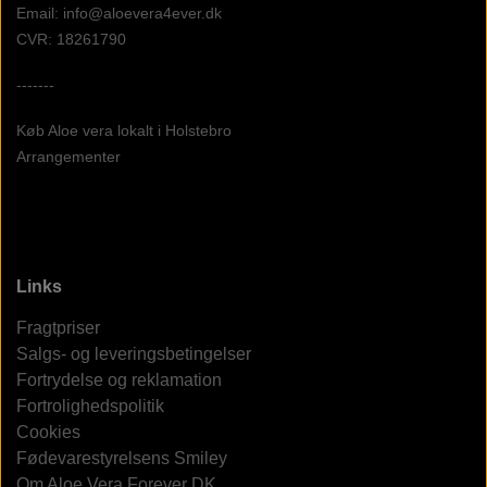
Email: info@aloevera4ever.dk
CVR: 18261790
-------
Køb Aloe vera lokalt i Holstebro
Arrangementer
Links
Fragtpriser
Salgs- og leveringsbetingelser
Fortrydelse og reklamation
Fortrolighedspolitik
Cookies
Fødevarestyrelsens Smiley
Om Aloe Vera Forever DK