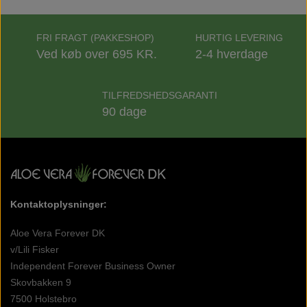
FRI FRAGT (PAKKESHOP)
HURTIG LEVERING
Ved køb over 695 KR.
2-4 hverdage
TILFREDSHEDSGARANTI
90 dage
Kontaktoplysninger:
Aloe Vera Forever DK
v/Lili Fisker
Independent Forever Business Owner
Skovbakken 9
7500 Holstebro