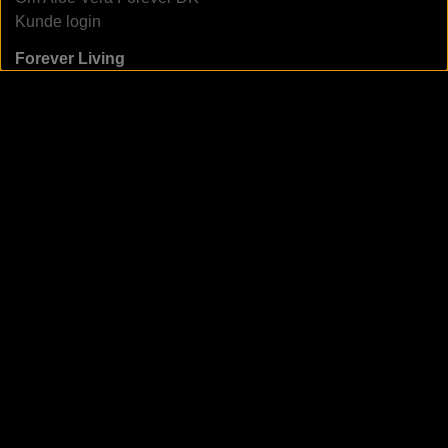
Kunde login
Forever Living
Webshop in other countries
Join Forever (other countries)
Om Forever Living Products
Forever Living Scandinavia
Forever Living Products
Produktkatalog 2025
Sociale medier