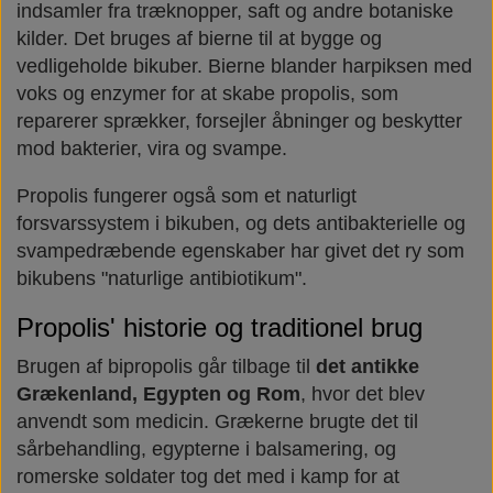
indsamler fra træknopper, saft og andre botaniske
Næringsstoffer
Vind wellness
kilder. Det bruges af bierne til at bygge og
vedligeholde bikuber. Bierne blander harpiksen med
voks og enzymer for at skabe propolis, som
Vegansk/vegetarisk
F.I.T. blog
reparerer sprækker, forsejler åbninger og beskytter
mod bakterier, vira og svampe.
Solbeskyttelse
Propolis fungerer også som et naturligt
forsvarssystem i bikuben, og dets antibakterielle og
FAQ om emballage
svampedræbende egenskaber har givet det ry som
bikubens "naturlige antibiotikum".
FAQ om ingredienser
Propolis' historie og traditionel brug
Brugen af bipropolis går tilbage til
det antikke
Grækenland, Egypten og Rom
, hvor det blev
anvendt som medicin. Grækerne brugte det til
sårbehandling, egypterne i balsamering, og
romerske soldater tog det med i kamp for at