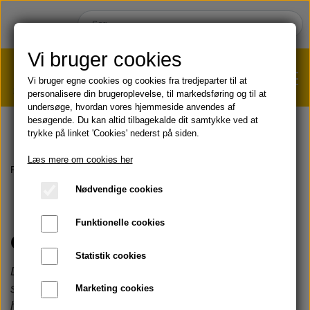
Vi bruger cookies
Vi bruger egne cookies og cookies fra tredjeparter til at
personalisere din brugeroplevelse, til markedsføring og til at
undersøge, hvordan vores hjemmeside anvendes af
VÆGTTAB?
KLIK HER!
besøgende. Du kan altid tilbagekalde dit samtykke ved at
trykke på linket 'Cookies' nederst på siden.
HJEM
Læs mere om cookies her
Forside
Om propolis
Nødvendige cookies
SHOP
Funktionelle cookies
HUD & HÅR
Om propolis
SOMMER & SOL 😎
Statistik cookies
Disclaimer: Denne artikel omhandler det naturlige
KOST & VELVÆRE
Læbepomade
stof propolis fra bierne og ikke specifikke produkter,
Marketing cookies
PRODUKT-INFO
hvori der indgår propolis som ingrediens.