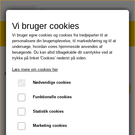
Vi bruger cookies
Vi bruger egne cookies og cookies fra tredjeparter til at
personalisere din brugeroplevelse, til markedsføring og til at
undersøge, hvordan vores hjemmeside anvendes af
VÆGTTAB?
KLIK HER!
besøgende. Du kan altid tilbagekalde dit samtykke ved at
trykke på linket 'Cookies' nederst på siden.
HJEM
Læs mere om cookies her
Forside
AKTUELT
Sampak & Spar
hydrating serum + awakenin
Nødvendige cookies
SHOP
Sampak & Spar
Funktionelle cookies
HUD & HÅR
SOMMER & SOL 😎
Statistik cookies
KOST & VELVÆRE
Læbepomade
Marketing cookies
PRODUKT-INFO