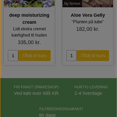
Ny formel
deep moisturizing
Aloe Vera Gelly
cream
"Planten på tube"
182,00 kr.
Lidt ekstra cremet
kærlighed til huden
335,00 kr.
Tilføj til kurv
Tilføj til kurv
FRI FRAGT (PAKKESHOP)
HURTIG LEVERING
Ved køb over 695 KR.
2-4 hverdage
TILFREDSHEDSGARANTI
90 dage