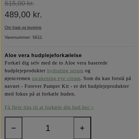
515,00 kr.
Næringsstoffer
Vind wellness
489,00 kr.
Om fragt og levering
Vegansk/vegetarisk
F.I.T. blog
Varenummer: 5611
Solbeskyttelse
Aloe vera hudplejeforkælelse
Forkæl dig selv med de to Aloe vera baserede
FAQ om emballage
hudplejeprodukter
hydrating serum
og
øjencremen
awakening eye cream
. Som du kan forstå på
navnet - Forever Pamper Kit - er det hudplejeprodukter
FAQ om ingredienser
med fokus på at forkæle huden.
Få flere tips til at forkæle din hud her >
−
+