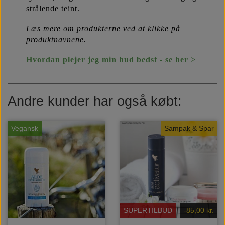
strålende teint.
Læs mere om produkterne ved at klikke på
produktnavnene.
Hvordan plejer jeg min hud bedst - se her >
Andre kunder har også købt:
Vegansk
Sampak & Spar
SUPERTILBUD
-85,00 kr.