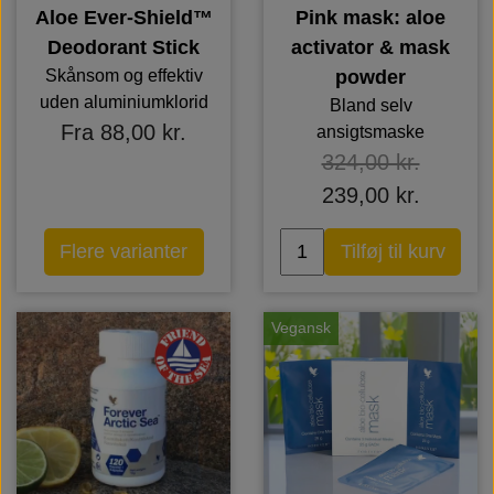
Aloe Ever-Shield™
Pink mask: aloe
Deodorant Stick
activator & mask
Skånsom og effektiv
powder
uden aluminiumklorid
Bland selv
Fra 88,00 kr.
ansigtsmaske
324,00 kr.
239,00 kr.
Flere varianter
Tilføj til kurv
Vegansk