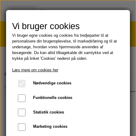
Vi bruger cookies
Vi bruger egne cookies og cookies fra tredjeparter til at
personalisere din brugeroplevelse, til markedsføring og til at
undersøge, hvordan vores hjemmeside anvendes af
VÆGTTAB?
KLIK HER!
besøgende. Du kan altid tilbagekalde dit samtykke ved at
trykke på linket 'Cookies' nederst på siden.
HJEM
Læs mere om cookies her
Forside
Blog
INSPIRATION
Anti-aging for både kvinder og mæn
Nødvendige cookies
INSPIRATION
SHOP
Funktionelle cookies
HUD & HÅR
SOMMER & SOL 😎
Statistik cookies
KOST & VELVÆRE
Læbepomade
Marketing cookies
PRODUKT-INFO