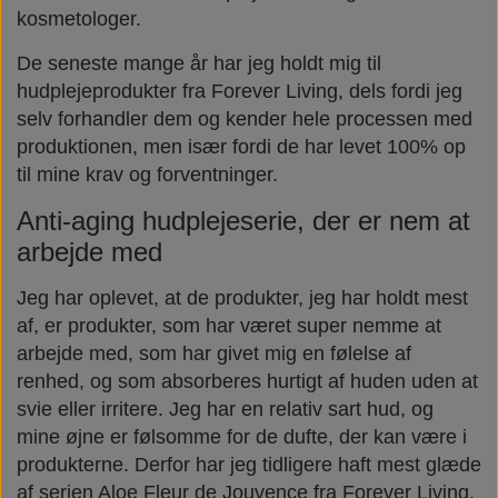
kosmetologer.
Næringsstoffer
Vind wellness
De seneste mange år har jeg holdt mig til
hudplejeprodukter fra Forever Living, dels fordi jeg
Vegansk/vegetarisk
F.I.T. blog
selv forhandler dem og kender hele processen med
produktionen, men især fordi de har levet 100% op
til mine krav og forventninger.
Solbeskyttelse
Anti-aging hudplejeserie, der er nem at
FAQ om emballage
arbejde med
Jeg har oplevet, at de produkter, jeg har holdt mest
FAQ om ingredienser
af, er produkter, som har været super nemme at
arbejde med, som har givet mig en følelse af
renhed, og som absorberes hurtigt af huden uden at
svie eller irritere. Jeg har en relativ sart hud, og
mine øjne er følsomme for de dufte, der kan være i
produkterne. Derfor har jeg tidligere haft mest glæde
af serien Aloe Fleur de Jouvence fra Forever Living,