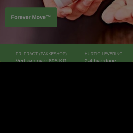
Forever Move™
FRI FRAGT (PAKKESHOP)
HURTIG LEVERING
Ved køb over 695 KR.
2-4 hverdage
TILFREDSHEDSGARANTI
90 dage
Kontaktoplysninger: