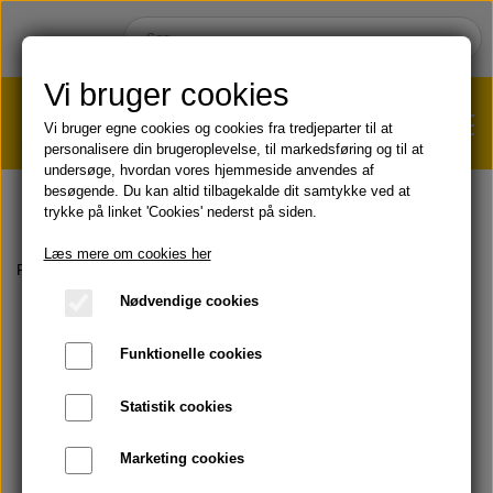
Vi bruger cookies
Vi bruger egne cookies og cookies fra tredjeparter til at
personalisere din brugeroplevelse, til markedsføring og til at
undersøge, hvordan vores hjemmeside anvendes af
VÆGTTAB?
KLIK HER!
besøgende. Du kan altid tilbagekalde dit samtykke ved at
trykke på linket 'Cookies' nederst på siden.
HJEM
Læs mere om cookies her
Forside
Aloe Propolis Creme - TILBUD
Nødvendige cookies
SHOP
Funktionelle cookies
HUD & HÅR
SOMMER & SOL 😎
Statistik cookies
KOST & VELVÆRE
Læbepomade
Marketing cookies
PRODUKT-INFO