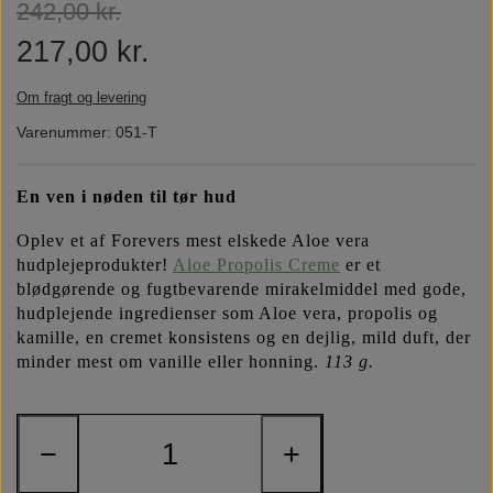
242,00 kr.
Næringsstoffer
Vind wellness
217,00 kr.
Om fragt og levering
Vegansk/vegetarisk
F.I.T. blog
Varenummer: 051-T
Solbeskyttelse
En ven i nøden til tør hud
Oplev et af Forevers mest elskede Aloe vera
FAQ om emballage
hudplejeprodukter!
Aloe Propolis Creme
er et
blødgørende og fugtbevarende mirakelmiddel med gode,
FAQ om ingredienser
hudplejende ingredienser som Aloe vera, propolis og
kamille, en cremet konsistens og en dejlig, mild duft, der
minder mest om vanille eller honning.
113 g.
−
+