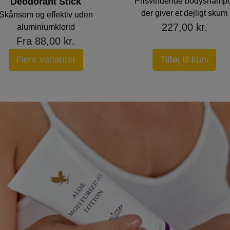
Deodorant Stick
Prisvindende bodyshampo
der giver et dejligt skum
Skånsom og effektiv uden
227,00 kr.
aluminiumklorid
Fra 88,00 kr.
Flere varianter
Tilføj til kurv