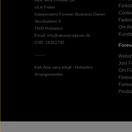
Fortro
v/Lili Fisker
Cooki
Independent Forever Business Owner
Fødev
Skovbakken 9
Om Al
7500 Holstebro
Kunde
Email: info@aloevera4ever.dk
CVR: 18261790
Forev
-------
Websho
Join F
Køb Aloe vera lokalt i Holstebro
Om For
Arrangementer
Foreve
Foreve
Produ