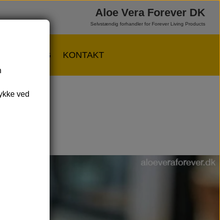
Aloe Vera Forever DK
Selvstændig forhandler for Forever Living Products
ER
BLOG
KONTAKT
n
LT
VÆRD AT VIDE OM...
tykke ved
voritter 😎
Allergener
 produkter
Hudplejeingredienser
ts
& Spar
Næringsstoffer
i shoppen
Vegansk/vegetarisk
Solbeskyttelse
FAQ om emballage
FAQ om ingredienser