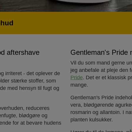
 hud
od aftershave
Gentleman's Pride 
Vil du som mand gerne un
jeg anbefale at pleje de
 irriteret - det oplever de
Pride
. Det er et klassisk p
lder stærke stoffer, som
mange.
de med hensyn til fugt og
Gentleman's Pride indeho
vera, blødgørende agurke
i overhuden, reduceres
rosmarin og allantoin. I na
genfugte, blødgøre og
planten kulsukker.
rende for at bevare hudens