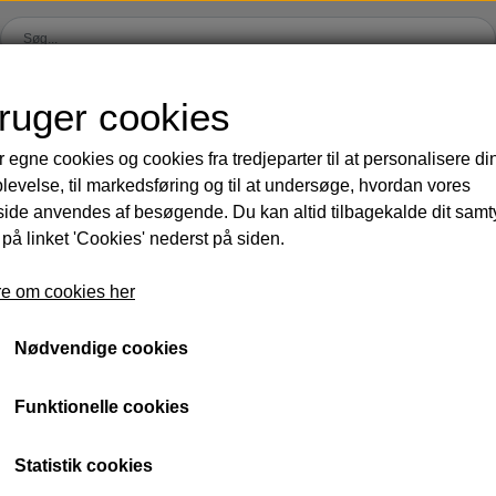
bruger cookies
R & SOL 😎
PRODUKT-INFO
BLIV FORHANDL
r egne cookies og cookies fra tredjeparter til at personalisere di
levelse, til markedsføring og til at undersøge, hvordan vores
 VÆGTTAB
TRÆNING & VÆGT
HUD, HÅR & KROP
DIVERSE
DIVERSE
AKTUE
VÆGTTAB?
KLIK HER!
de anvendes af besøgende. Du kan altid tilbagekalde dit sam
ance
Vægtkontrol
Ansigtspleje
Parfumer
Opskrifter
Sommerfa
 på linket 'Cookies' nederst på siden.
 vægttab
Protein & shakes
Ren og frisk
Produkt samples
Julegaver
Veganske
e om cookies her
ning
Fibre & grønt
Hud og krop
Brandet
Workshops & even
Sampak 
og hudpleje
Komfort & restitution
Parfumer
Gavekort
Vind wellness
Nyheder 
Nødvendige cookies
Bokse
Startpakker
F.I.T. blog
Funktionelle cookies
Statistik cookies