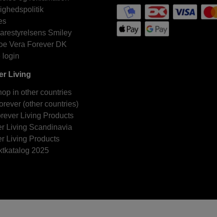
lighedspolitik
es
arestyrelsens Smiley
oe Vera Forever DK
 login
er Living
p in other countries
orever (other countries)
ever Living Products
r Living Scandinavia
r Living Products
ktkatalog 2025