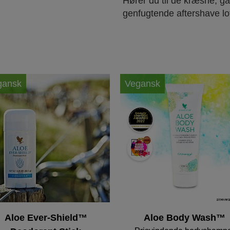
Hører du til de kræsne, gå
genfugtende aftershave lot
gansk
Vegansk
Aloe Ever-Shield™
Aloe Body Wash™