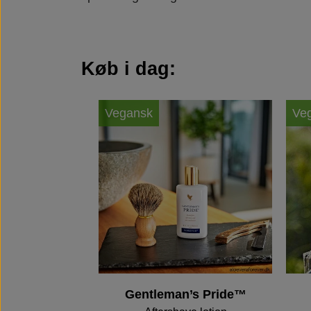
Køb i dag:
Vegansk
Ve
Gentleman’s Pride™