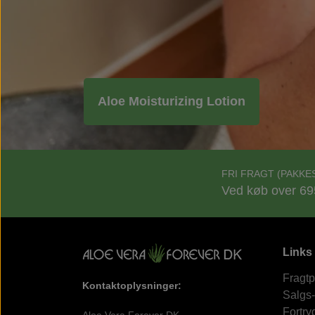
Aloe Moisturizing Lotion
FRI FRAGT (PAKKE
Ved køb over 69
Links
Fragtp
Kontaktoplysninger:
Salgs-
Fortry
Aloe Vera Forever DK