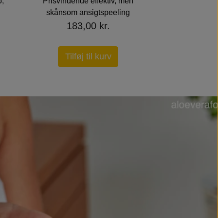
,
Prisvindende effektiv, men
Body
skånsom ansigtspeeling
Skøn sæbebar
183,00 kr.
og avo
60,0
Tilføj til kurv
Tilføj 