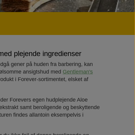
med plejende ingredienser
dgå gener på huden fra barbering, kan
n følsomme ansigtshud med
Gentleman's
rodukt i Forever-sortimentet, elsket af
lder Forevers egen hudplejende Aloe
ekstrakt samt beroligende og beskyttende
turen findes allantoin eksempelvis i