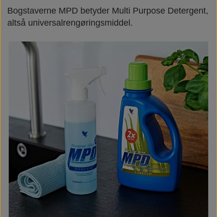
Bogstaverne MPD betyder Multi Purpose Detergent,
Næringsstoffer
Vind wellness
altså universalrengøringsmiddel.
Vegansk/vegetarisk
F.I.T. blog
Solbeskyttelse
FAQ om emballage
FAQ om ingredienser