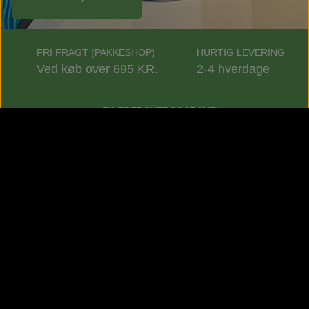
FRI FRAGT (PAKKESHOP)
HURTIG LEVERING
Ved køb over 695 KR.
2-4 hverdage
TILFREDSHEDSGARANTI
90 dage
Kontaktoplysninger:
Aloe Vera Forever DK
v/Lili Fisker
Independent Forever Business Owner
Skovbakken 9