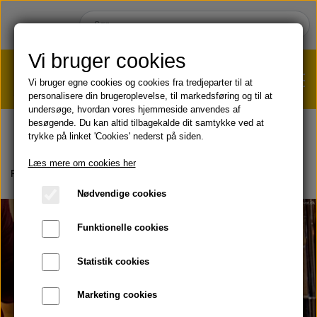
Vi bruger cookies
Vi bruger egne cookies og cookies fra tredjeparter til at
personalisere din brugeroplevelse, til markedsføring og til at
undersøge, hvordan vores hjemmeside anvendes af
VÆGTTAB?
KLIK HER!
besøgende. Du kan altid tilbagekalde dit samtykke ved at
trykke på linket 'Cookies' nederst på siden.
HJEM
Læs mere om cookies her
Forside
Om produkter
Hygiejne
Forever Aloe MPD 2x Ultra
Nødvendige cookies
SHOP
Funktionelle cookies
HUD & HÅR
SOMMER & SOL 😎
Statistik cookies
KOST & VELVÆRE
Læbepomade
Marketing cookies
PRODUKT-INFO