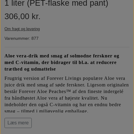
1 liter (PET-flaske med pant)
Næringsstoffer
Vind wellness
306,00 kr.
Vegansk/vegetarisk
F.I.T. blog
Om fragt og levering
Varenummer: 877
Solbeskyttelse
Aloe vera-drik med smag af solmodne ferskner og
med C-vitamin, der bidrager til bl.a. at reducere
FAQ om emballage
træthed og udmattelse
Frugtrig version af Forever Livings populære Aloe vera
FAQ om ingredienser
juice drik med smag af søde ferskner. Ligesom originalen
består Forever Aloe Peaches™ af den fineste indergelé
fra håndhøstet Aloe vera af højeste kvalitet. Nu
indeholder den også C-vitamin og har en endnu bedre
smag – tilmed i miljøvenlig emballage.
Læs mere
*) Ved de nye 1-liter PET-flasker udgør pantbeløbet kr.
3,-. Når flasken er tom, kan du indløse panten, hvor du