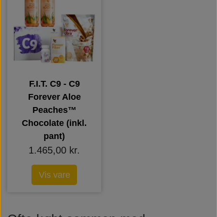
F.I.T. C9 - C9
Forever Aloe
Peaches™
Chocolate (inkl.
pant)
1.465,00 kr.
Vis vare