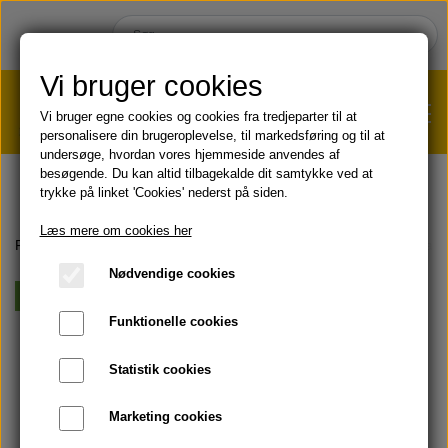
Vi bruger cookies
Vi bruger egne cookies og cookies fra tredjeparter til at
personalisere din brugeroplevelse, til markedsføring og til at
undersøge, hvordan vores hjemmeside anvendes af
VÆGTTAB?
KLIK HER!
besøgende. Du kan altid tilbagekalde dit samtykke ved at
trykke på linket 'Cookies' nederst på siden.
HJEM
Læs mere om cookies her
Forside
KOST & VELVÆRE
Aloe vera drikke
Forever Aloe Peac
Nødvendige cookies
SHOP
Vegansk
Funktionelle cookies
HUD & HÅR
SOMMER & SOL 😎
Statistik cookies
KOST & VELVÆRE
Læbepomade
Marketing cookies
PRODUKT-INFO