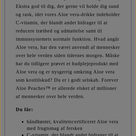
Ekstra god til dig, der gerne vil holde dig sund
og rask, idet vores Aloe vera-drikke indeholder
C-vitamin, der blandt andet bidrager til at
reducere træthed og udmattelse samt til
immunsystemets normale funktion. Hvad angår
Aloe vera, har den været anvendt af mennesker
over hele verden siden tidernes morgen. Måske
har du tidligere prøvet et hudplejeprodukt med
Aloe vera og er nysgerrig omkring Aloe vera
som kosttilskud? Du er i godt selskab. Forever
Aloe Peaches™ er allerede elsket af millioner
af mennesker over hele verden.
Du får:
håndhøstet, kvalitetscertificeret Aloe vera
med frugtsmag af fersken
C-vitamin, der blandt andet bidrager til at