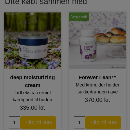
Ofte købt sammen med
Vegansk
deep moisturizing
Forever Lean™
cream
Med krom, der holder
sukkertrangen i ave
Lidt ekstra cremet
370,00 kr.
kærlighed til huden
335,00 kr.
Tilføj til kurv
Tilføj til kurv