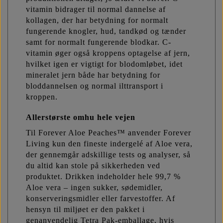
vitamin bidrager til normal dannelse af
kollagen, der har betydning for normalt
fungerende knogler, hud, tandkød og tænder
samt for normalt fungerende blodkar. C-
vitamin øger også kroppens optagelse af jern,
hvilket igen er vigtigt for blodomløbet, idet
mineralet jern både har betydning for
bloddannelsen og normal ilttransport i
kroppen.
Allerstørste omhu hele vejen
Til Forever Aloe Peaches™ anvender Forever
Living kun den fineste indergelé af Aloe vera,
der gennemgår adskillige tests og analyser, så
du altid kan stole på sikkerheden ved
produktet. Drikken indeholder hele 99,7 %
Aloe vera – ingen sukker, sødemidler,
konserveringsmidler eller farvestoffer. Af
hensyn til miljøet er den pakket i
genanvendelig Tetra Pak-emballage, hvis