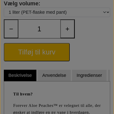
plejer at indløse pantemballage.
Læs FAQ om de nye
Vælg volume:
PET-emballager her >
−
+
Tilføj til kurv
Beskrivelse
Anvendelse
Ingredienser
Til hvem?
Forever Aloe Peaches™ er velegnet til alle, der
ønsker at indføre en ny vane i hverdagen.