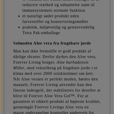
reducere træthed og udmattelse samt til
immunsystemets normale funktion
et naturligt sødet produkt uden
farvestoffer og konserveringsmidler
praktisk, miljøvenlig og genanvendelig
Tetra Pak-emballage
Solmoden Aloe vera fra frugtbare jorde
Man kan ikke fremstille et godt produkt af
dårlige råvarer. Derfor dyrkes den Aloe vera,
Forever Living bruger,
Aloe
barbadensis
Miller
, med vekselbrug på frugtbare jorde i et
klima med over 2000 solskinstimer om året.
Når Aloe veraen er perfekt moden, høstes den
manuelt. Forever Living anvender kun den
fineste indergelé, der stabiliseres for derefter at
blive til Forever Aloe Vera Gel™. For at
garantere et sikkert produkt af højteste kvalitet,
gennemgår Forever Livings Aloe vera en
masse omhyggelige kontroller undervejs fra