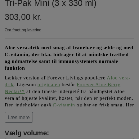
Tri-Pak Mini (3 x 330 ml)
Næringsstoffer
Vind wellness
303,00 kr.
Vegansk/vegetarisk
F.I.T. blog
Om fragt og levering
Aloe vera-drik med smag af tranebær og æble og med
Solbeskyttelse
C-vitamin,
der bl.a. bidrager til at mindske træthed
og udmattelse samt til immunsystemets normale
funktion
FAQ om emballage
Lækker version af Forever Livings populære
Aloe vera-
drik
. Ligesom
originalen
består
Forever Aloe Berry
FAQ om ingredienser
Nectar™
af den fineste indergelé fra håndhøstet Aloe
vera af højeste kvalitet, høstet, når den er perfekt moden.
Den indeholder også
C-vitamin
og har en frisk smag. Her
får du den i mini-format, der er nemmere at have med på
Læs mere
farten, i miljøvenlig TetraPak-emballage.
Vælg volume: