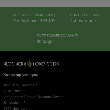
FRI FRAGT (PAKKESHOP)
HURTIG LEVERING
Ved køb over 695 KR.
2-4 hverdage
TILFREDSHEDSGARANTI
90 dage
Kontaktoplysninger:
Aloe Vera Forever DK
v/Lili Fisker
Independent Forever Business Owner
Skovbakken 9
7500 Holstebro