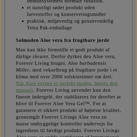
immunsystemets normale funktion.
et naturligt sødet produkt uden
farvestoffer og konserveringsmidler
praktisk, miljøvenlig og genanvendelig
Tetra Pak-emballage
Solmoden Aloe vera fra frugtbare jorde
Man kan ikke fremstille et godt produkt af
dårlige råvarer. Derfor dyrkes den Aloe vera,
Forever Living bruger,
Aloe
barbadensis
Miller
, med vekselbrug på frugtbare jorde i et
klima med over 2000 solskinstimer om året.
Når Aloe veraen er perfekt moden, høstes den
manuelt
. Forever Living anvender kun den
fineste indergelé, der stabiliseres for derefter at
blive til Forever Aloe Vera Gel™. For at
garantere et sikkert produkt af højteste kvalitet,
gennemgår Forever Livings Aloe vera en
masse omhyggelige kontroller undervejs fra
ingrediens til færdigt produkt. Forever Livings