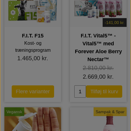
-141,00 kr.
F.I.T. F15
F.I.T. Vital5™ -
Kost- og
Vital5™ med
træningsprogram
Forever Aloe Berry
1.465,00 kr.
Nectar™
2.810,00 kr.
2.669,00 kr.
Flere varianter
Tilføj til kurv
Vegansk
Sampak & Spar