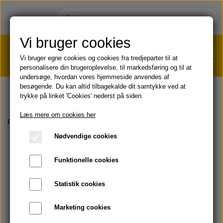
Vi bruger cookies
Vi bruger egne cookies og cookies fra tredjeparter til at
personalisere din brugeroplevelse, til markedsføring og til at
undersøge, hvordan vores hjemmeside anvendes af
VÆGTTAB?
KLIK HER!
besøgende. Du kan altid tilbagekalde dit samtykke ved at
trykke på linket 'Cookies' nederst på siden.
HJEM
Læs mere om cookies her
Forside
Forever Aloe Berry Nectar™ - 330 ml
Nødvendige cookies
SHOP
Funktionelle cookies
HUD & HÅR
SOMMER & SOL 😎
Statistik cookies
KOST & VELVÆRE
Læbepomade
Marketing cookies
PRODUKT-INFO